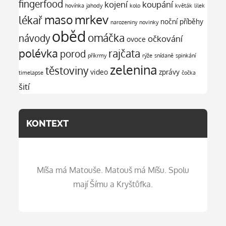
fingerfood
kojení
koupání
hovínka
jahody
kolo
květák
lilek
mrkev
maso
lékař
noční příběhy
narozeniny
novinky
oběd
omáčka
návody
očkování
ovoce
polévka
rajčata
porod
příkrmy
rýže
snídaně
spinkání
zelenina
těstoviny
video
zprávy
timelapse
čočka
šití
KONTEXT
Míša má Matouše. Matouš má Míšu. Spolu
mají Šímu a Kryštůfka.