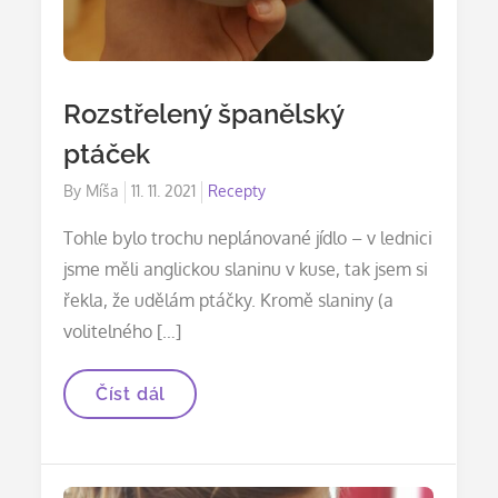
Rozstřelený španělský
ptáček
Posted
By
Míša
11. 11. 2021
Recepty
on
Tohle bylo trochu neplánované jídlo – v lednici
jsme měli anglickou slaninu v kuse, tak jsem si
řekla, že udělám ptáčky. Kromě slaniny (a
volitelného […]
Rozstřelený
Číst dál
španělský
ptáček