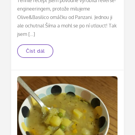
Tenhle recept jsem původně vyrobila reverse-
engineeringem, protože milujeme
Olive&Basilico omáčku od Panzani. Jednou ji
ale ochutnal Šíma a mohl se po ní utlouct! Tak
jsem […]
Rajčatová
Číst dál
omáčka