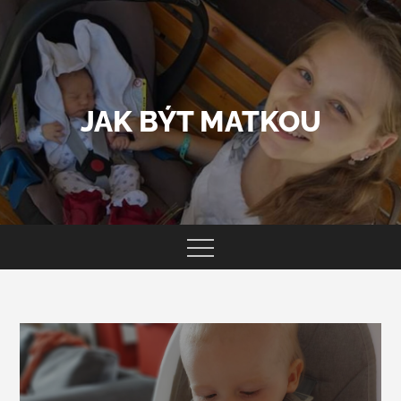
Skip
to
content
JAK BÝT MATKOU