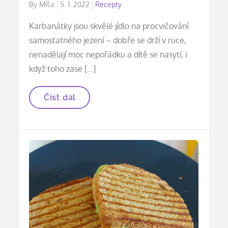
Posted
By
Míša
5. 1. 2022
Recepty
on
Karbanátky jsou skvělé jídlo na procvičování
samostatného jezení – dobře se drží v ruce,
nenadělají moc nepořádku a dítě se nasytí, i
když toho zase […]
Karbanátky
Číst dál
s
bramborem
i
bez