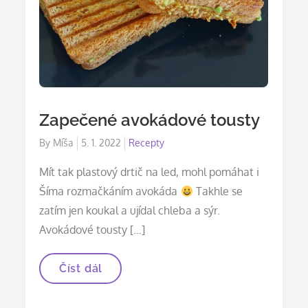
Zapečené avokádové tousty
Posted
By
Míša
5. 1. 2022
Recepty
on
Mít tak plastový drtič na led, mohl pomáhat i
Šíma rozmačkáním avokáda
Takhle se
zatím jen koukal a ujídal chleba a sýr.
Avokádové tousty […]
Zapečené
Číst dál
avokádové
tousty