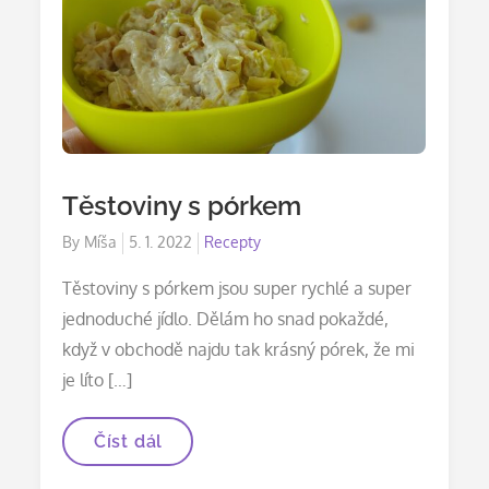
Těstoviny s pórkem
Posted
By
Míša
5. 1. 2022
Recepty
on
Těstoviny s pórkem jsou super rychlé a super
jednoduché jídlo. Dělám ho snad pokaždé,
když v obchodě najdu tak krásný pórek, že mi
je líto […]
Těstoviny
Číst dál
s
pórkem