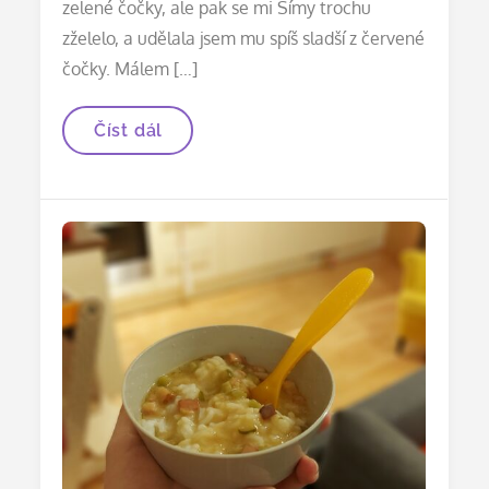
zelené čočky, ale pak se mi Šímy trochu
zželelo, a udělala jsem mu spíš sladší z červené
čočky. Málem […]
Čočková
Číst dál
polévka