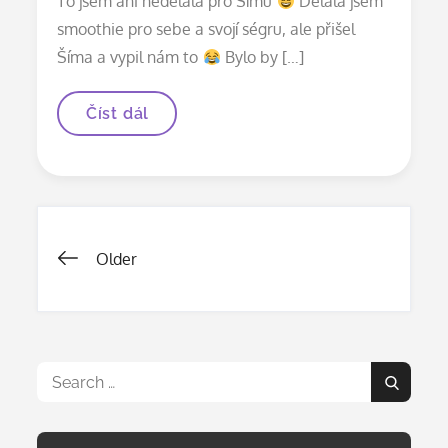
To jsem ani nedělala pro Šímu
Dělala jsem
smoothie pro sebe a svojí ségru, ale přišel
Šíma a vypil nám to
Bylo by […]
Jahodovo-
Číst dál
banánové
smoothie
Navigace
Older
pro
příspěvky
Search
Search
for: