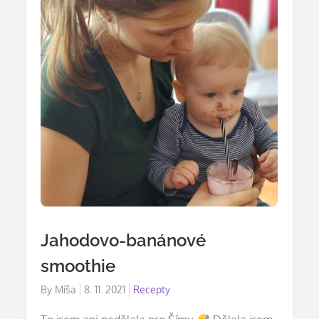
Jahodovo-banánové
smoothie
Posted
By
Míša
8. 11. 2021
Recepty
on