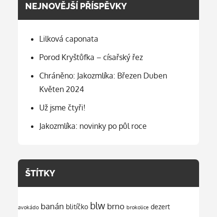
NEJNOVĚJŠÍ PŘÍSPĚVKY
Lilková caponata
Porod Kryštůfka – císařský řez
Chráněno: Jakozmlíka: Březen Duben
Květen 2024
Už jsme čtyři!
Jakozmlíka: novinky po půl roce
ŠTÍTKY
blw
banán
brno
blitíčko
dezert
avokádo
brokolice