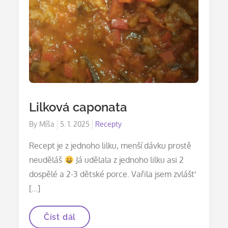
Lilková caponata
Posted
By
Míša
5. 1. 2025
Recepty
on
Recept je z jednoho lilku, menší dávku prostě
neuděláš
Já udělala z jednoho lilku asi 2
dospělé a 2-3 dětské porce. Vařila jsem zvlášť
[…]
Lilková
Číst dál
caponata