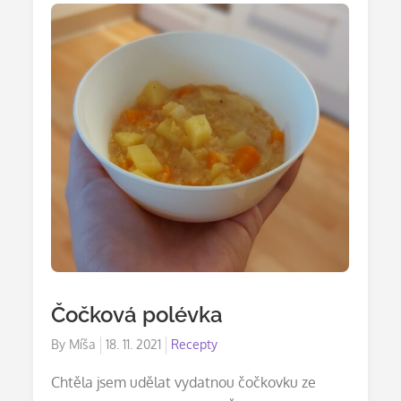
Čočková polévka
Posted
By
Míša
18. 11. 2021
Recepty
on
Chtěla jsem udělat vydatnou čočkovku ze