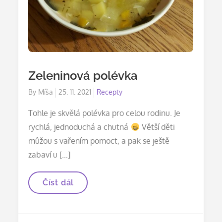
Zeleninová polévka
Posted
By
Míša
25. 11. 2021
Recepty
on
Tohle je skvělá polévka pro celou rodinu. Je
rychlá, jednoduchá a chutná
Větší děti
můžou s vařením pomoct, a pak se ještě
zabaví u […]
Zeleninová
Číst dál
polévka