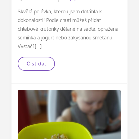
on
Skvělá polévka, kterou jsem dotáhla k
dokonalosti! Podle chuti můžeš přidat i
chlebové krutonky dělané na sádle, opražená
semínka a jogurt nebo zakysanou smetanu.
Vystačí […]
Mrkvová
Číst dál
polévka