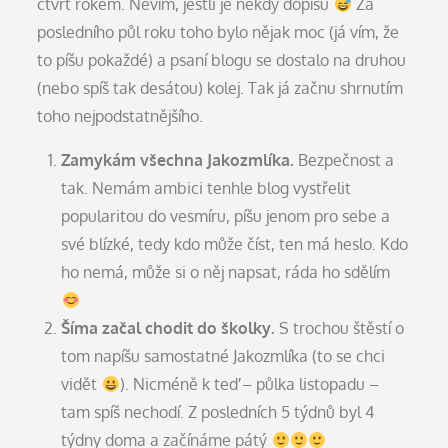
čtvrt rokem. Nevím, jestli je někdy dopíšu
Za
posledního půl roku toho bylo nějak moc (já vím, že
to píšu pokaždé) a psaní blogu se dostalo na druhou
(nebo spíš tak desátou) kolej. Tak já začnu shrnutím
toho nejpodstatnějšího.
Zamykám všechna Jakozmlíka.
Bezpečnost a
tak. Nemám ambici tenhle blog vystřelit
popularitou do vesmíru, píšu jenom pro sebe a
své blízké, tedy kdo může číst, ten má heslo. Kdo
ho nemá, může si o něj napsat, ráda ho sdělím
Šíma začal chodit do školky.
S trochou štěstí o
tom napíšu samostatné Jakozmlíka (to se chci
vidět
). Nicméně k teď – půlka listopadu –
tam spíš nechodí. Z posledních 5 týdnů byl 4
týdny doma a začínáme pátý