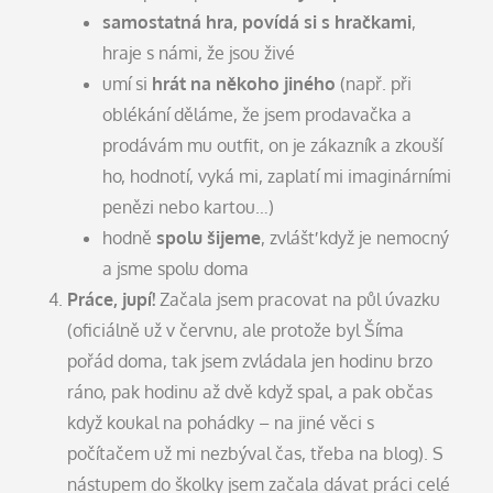
samostatná hra, povídá si s hračkami
,
hraje s námi, že jsou živé
umí si
hrát na někoho jiného
(např. při
oblékání děláme, že jsem prodavačka a
prodávám mu outfit, on je zákazník a zkouší
ho, hodnotí, vyká mi, zaplatí mi imaginárními
penězi nebo kartou…)
hodně
spolu šijeme
, zvlášť když je nemocný
a jsme spolu doma
Práce, jupí!
Začala jsem pracovat na půl úvazku
(oficiálně už v červnu, ale protože byl Šíma
pořád doma, tak jsem zvládala jen hodinu brzo
ráno, pak hodinu až dvě když spal, a pak občas
když koukal na pohádky – na jiné věci s
počítačem už mi nezbýval čas, třeba na blog). S
nástupem do školky jsem začala dávat práci celé