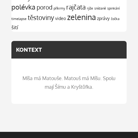
polévka
rajčata
porod
příkrmy
rýže
snídaně
spinkání
zelenina
těstoviny
video
zprávy
timelapse
čočka
šití
KONTEXT
Míša má Matouše. Matouš má Míšu. Spolu
mají Šímu a Kryštůfka.