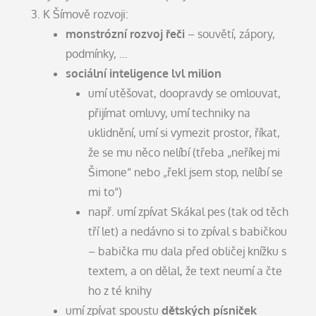
K Šímově rozvoji:
monstrózní rozvoj řeči
– souvětí, zápory,
podmínky, …
sociální inteligence lvl milion
umí utěšovat, doopravdy se omlouvat,
přijímat omluvy, umí techniky na
uklidnění, umí si vymezit prostor, říkat,
že se mu něco nelíbí (třeba „neříkej mi
Šimone“ nebo „řekl jsem stop, nelíbí se
mi to“)
např. umí zpívat Skákal pes (tak od těch
tří let) a nedávno si to zpíval s babičkou
– babička mu dala před obličej knížku s
textem, a on dělal, že text neumí a čte
ho z té knihy
umí zpívat spoustu
dětských písniček