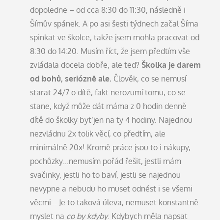
dopoledne – od cca 8:30 do 11:30, následně i
Šímův spánek. A po asi šesti týdnech začal Šíma
spinkat ve školce, takže jsem mohla pracovat od
8:30 do 14:20. Musím říct, že jsem předtím vše
zvládala docela dobře, ale teď?
Školka je darem
od bohů, seriózně ale.
Člověk, co se nemusí
starat 24/7 o dítě, fakt nerozumí tomu, co se
stane, když může dát máma z 0 hodin denně
dítě do školky byť jen na ty 4 hodiny. Najednou
nezvládnu 2x tolik věcí, co předtím, ale
minimálně 20x! Kromě práce jsou to i nákupy,
pochůzky…nemusím pořád řešit, jestli mám
svačinky, jestli ho to baví, jestli se najednou
nevypne a nebudu ho muset odnést i se všemi
věcmi… Je to taková úleva, nemuset konstantně
myslet na
co by kdyby
. Kdybych měla napsat