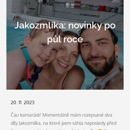
Jakozmlíka: novinky po
půl roce
Posted
20. 11. 2023
on
Čau kamarádi! Momentálně mám rozepsané dva
díly Jakozmlíka, na které jsem sáhla naposledy před