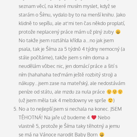
seznam věcí, na které musím myslet, když se
starám o Šímu, vydalo by to na menší knihu. Jako
klidně to sepíšu, ale ať mi ten čas někdo proplatí,
protože neplacený práce mám už plný zuby
No takže jsem roztáhla křídla a…no jak jsem
psala, tak je Šíma za 5 týdnů 4 týdny nemocný (a
stále počítáme), takže jsem s ním doma a
neudělám vůbec nic, jen domácí práce a šití s
ním (hahahaha teď mám ještě rozbitý stroj) a
nákupy…jsem zase na mateřský, ale nedostávám
peníze od státu, ale mzdu za nula práce
(už jsem měla tak 4 meltdowny ve sprše
)
No a to nejlepší jsem si nechala na konec. JSEM
TĚHOTNÁ! Na jaře už budeme 4
Nebo
vlastně 5, protože je Šíma taky těhotný a jemu
se má na Vánoce narodit Baby Born