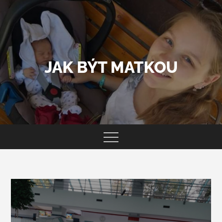
Skip
to
content
JAK BÝT MATKOU