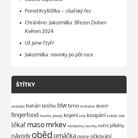
Porod Kryštůfka – císařský řez
Chráněno: Jakozmlíka: Březen Duben
Květen 2024
Už jsme čtyři!
Jakozmlíka: novinky po půl roce
ŠTÍTKY
blw
banán
brno
blitíčko
dezert
avokádo
brokolice
fingerfood
kojení
koupání
hovínka
jahody
kolo
květák
lilek
mrkev
maso
lékař
noční příběhy
narozeniny
novinky
oběd
omáčka
návody
očkování
ovoce