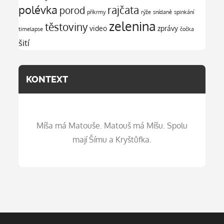
polévka
rajčata
porod
příkrmy
rýže
snídaně
spinkání
zelenina
těstoviny
video
zprávy
timelapse
čočka
šití
KONTEXT
Míša má Matouše. Matouš má Míšu. Spolu
mají Šímu a Kryštůfka.