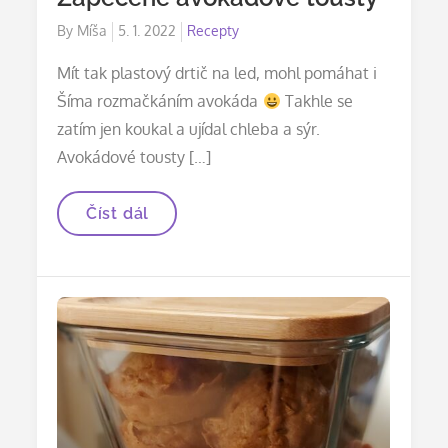
Posted
By
Míša
5. 1. 2022
Recepty
on
Mít tak plastový drtič na led, mohl pomáhat i
Šíma rozmačkáním avokáda
Takhle se
zatím jen koukal a ujídal chleba a sýr.
Avokádové tousty […]
Zapečené
Číst dál
avokádové
tousty