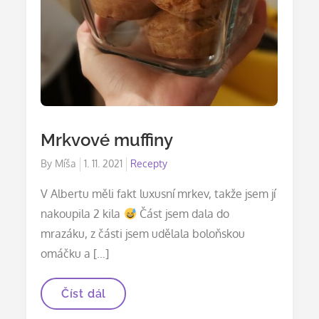
Mrkvové muffiny
Posted
By
Míša
1. 11. 2021
Recepty
on
V Albertu měli fakt luxusní mrkev, takže jsem jí
nakoupila 2 kila
Část jsem dala do
mrazáku, z části jsem udělala boloňskou
omáčku a […]
Mrkvové
Číst dál
muffiny