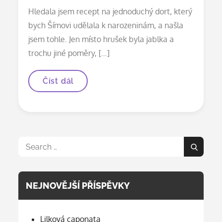
on
Hledala jsem recept na jednoduchý dort, který
bych Šímovi udělala k narozeninám, a našla
jsem tohle. Jen místo hrušek byla jablka a
trochu jiné poměry, […]
Banánové
Číst dál
muffiny
Search
Search
for:
NEJNOVĚJŠÍ PŘÍSPĚVKY
Lilková caponata