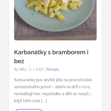
Karbanátky s bramborem i
bez
Posted
By
Míša
5. 1. 2022
Recepty
on
Karbanátky jsou skvělé jídlo na procvičování
samostatného jezení – dobře se drží v ruce,
nenadělají moc nepořádku a dítě se nasytí, i
když toho zase […]