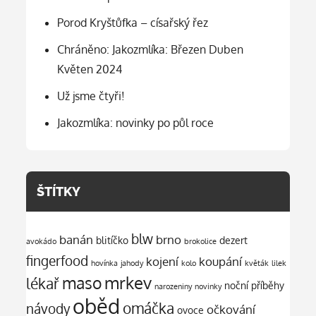
Porod Kryštůfka – císařský řez
Chráněno: Jakozmlíka: Březen Duben
Květen 2024
Už jsme čtyři!
Jakozmlíka: novinky po půl roce
ŠTÍTKY
blw
banán
brno
blitíčko
dezert
avokádo
brokolice
fingerfood
kojení
koupání
hovínka
jahody
kolo
květák
lilek
mrkev
maso
lékař
noční příběhy
narozeniny
novinky
oběd
omáčka
návody
očkování
ovoce