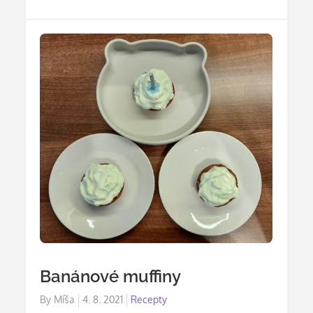
Banánové muffiny
Posted
By
Míša
4. 8. 2021
Recepty