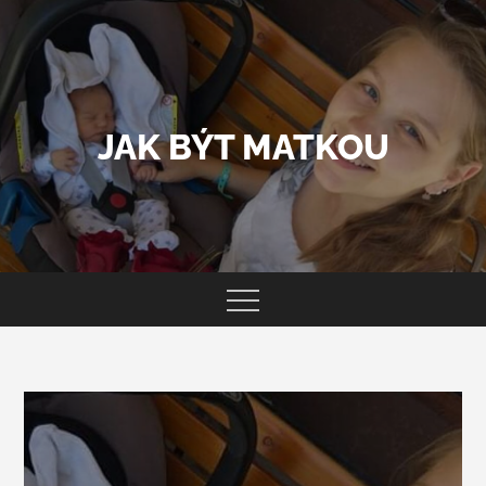
Skip
to
content
JAK BÝT MATKOU