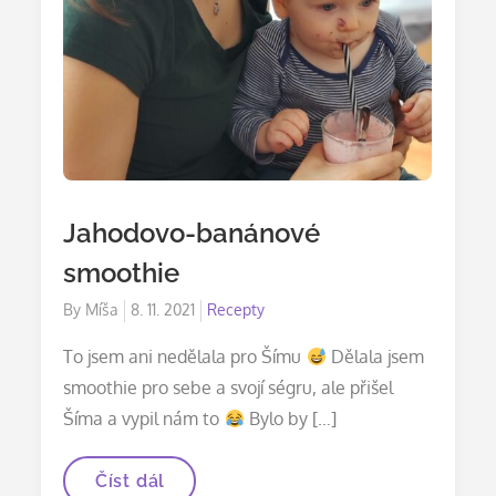
Jahodovo-banánové
smoothie
Posted
By
Míša
8. 11. 2021
Recepty
on
To jsem ani nedělala pro Šímu
Dělala jsem
smoothie pro sebe a svojí ségru, ale přišel
Šíma a vypil nám to
Bylo by […]
Jahodovo-
Číst dál