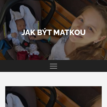
Skip
to
content
JAK BÝT MATKOU