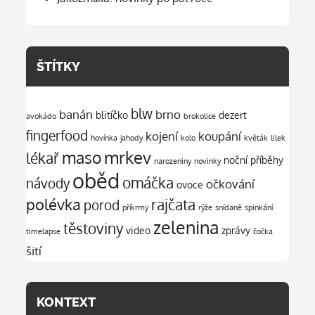
ŠTÍTKY
blw
banán
brno
blitíčko
dezert
avokádo
brokolice
fingerfood
kojení
koupání
hovínka
jahody
kolo
květák
lilek
mrkev
maso
lékař
noční příběhy
narozeniny
novinky
oběd
omáčka
návody
očkování
ovoce
polévka
rajčata
porod
příkrmy
rýže
snídaně
spinkání
zelenina
těstoviny
video
zprávy
timelapse
čočka
šití
KONTEXT