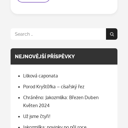
banánové
smoothie
Search
Search
for:
NEJNOVĚJŠÍ PŘÍSPĚVKY
Lilková caponata
Porod Kryštůfka – císařský řez
Chráněno: Jakozmlíka: Březen Duben
Květen 2024
Už jsme čtyři!
Jakozmlíka: novinky po půl roce