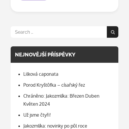
věž!
Search
Search
for:
NEJNOVĚJŠÍ PŘÍSPĚVKY
Lilková caponata
Porod Kryštůfka – císařský řez
Chráněno: Jakozmlíka: Březen Duben
Květen 2024
Už jsme čtyři!
Jakozmlíka: novinky po půl roce