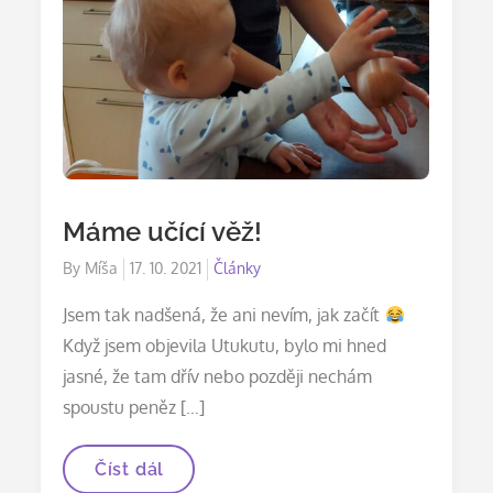
Máme učící věž!
Posted
By
Míša
17. 10. 2021
Články
on
Jsem tak nadšená, že ani nevím, jak začít
Když jsem objevila Utukutu, bylo mi hned
jasné, že tam dřív nebo později nechám
spoustu peněz […]
Máme
Číst dál
učící