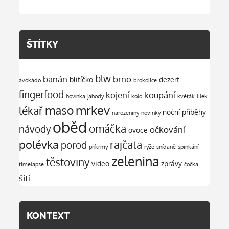
ŠTÍTKY
blw
banán
brno
blitíčko
dezert
avokádo
brokolice
fingerfood
kojení
koupání
hovínka
jahody
kolo
květák
lilek
mrkev
maso
lékař
noční příběhy
narozeniny
novinky
oběd
omáčka
návody
očkování
ovoce
polévka
rajčata
porod
příkrmy
rýže
snídaně
spinkání
zelenina
těstoviny
video
zprávy
timelapse
čočka
šití
KONTEXT