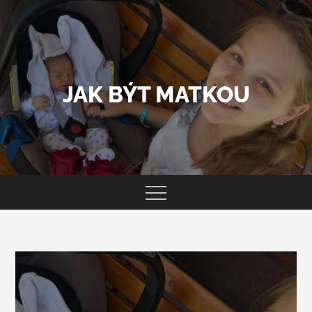
Skip
to
content
JAK BÝT MATKOU