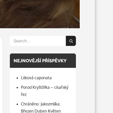
Search
Search
for:
NEJNOVĚJŠÍ PŘÍSPĚVKY
Lilková caponata
Porod Kryštůfka – císařský
řez
Chráněno: Jakozmlíka:
Březen Duben Květen