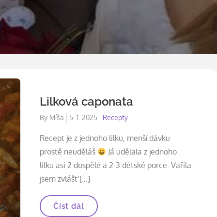
Lilková caponata
Posted
By
Míša
5. 1. 2025
Recepty
on
Recept je z jednoho lilku, menší dávku
prostě neuděláš
Já udělala z jednoho
lilku asi 2 dospělé a 2-3 dětské porce. Vařila
jsem zvlášť […]
Lilková
Číst dál
caponata