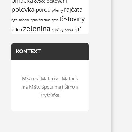
omáčka
očkování
ovoce
polévka
rajčata
porod
příkrmy
těstoviny
rýže
snídaně
spinkání
timelapse
zelenina
šití
video
zprávy
čočka
KONTEXT
Míša má Matouše. Matouš
má Míšu. Spolu mají Šímu a
Kryštůfka.