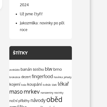
2024
Už jsme čtyři!
Jakozmlíka: novinky po půl
roce
ŠTÍTKY
blw
banán
brno
blitíčko
avokádo
fingerfood
dezert
brokolice
hovínka
jahody
lékař
kojení
koupání
kolo
květák
lilek
mrkev
maso
narozeniny
novinky
oběd
návody
noční příběhy