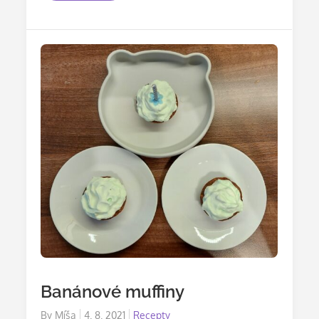
Banánové muffiny
Posted
By
Míša
4. 8. 2021
Recepty