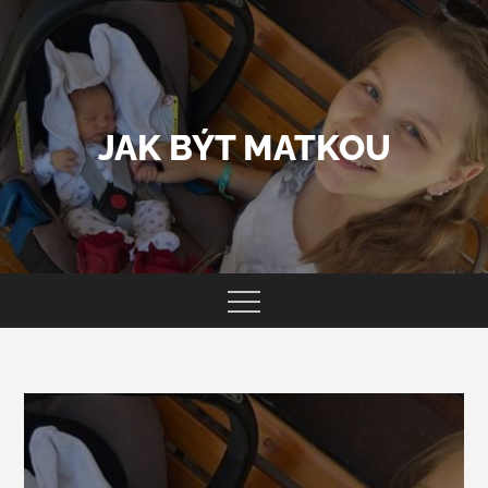
Skip
to
content
JAK BÝT MATKOU