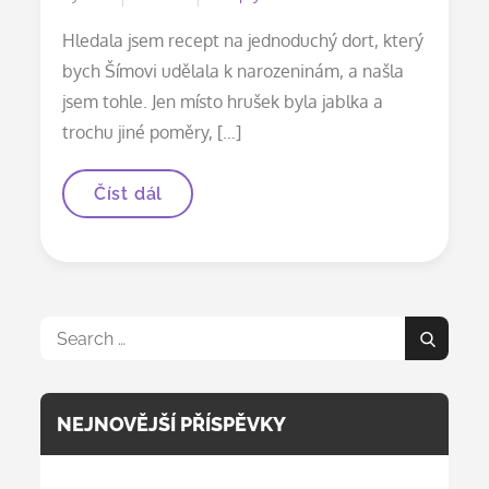
on
Hledala jsem recept na jednoduchý dort, který
bych Šímovi udělala k narozeninám, a našla
jsem tohle. Jen místo hrušek byla jablka a
trochu jiné poměry, […]
Banánové
Číst dál
muffiny
Search
Search
for:
NEJNOVĚJŠÍ PŘÍSPĚVKY