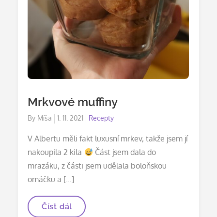
Mrkvové muffiny
Posted
By
Míša
1. 11. 2021
Recepty
on
V Albertu měli fakt luxusní mrkev, takže jsem jí
nakoupila 2 kila
Část jsem dala do
mrazáku, z části jsem udělala boloňskou
omáčku a […]
Mrkvové
Číst dál
muffiny