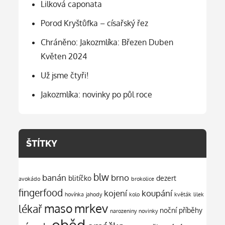
Lilková caponata
Porod Kryštůfka – císařský řez
Chráněno: Jakozmlíka: Březen Duben
Květen 2024
Už jsme čtyři!
Jakozmlíka: novinky po půl roce
ŠTÍTKY
blw
banán
brno
blitíčko
dezert
avokádo
brokolice
fingerfood
kojení
koupání
hovínka
jahody
kolo
květák
lilek
mrkev
maso
lékař
noční příběhy
narozeniny
novinky
oběd