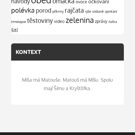
omáčka
návody
očkování
ovoce
polévka
rajčata
porod
příkrmy
rýže
snídaně
spinkání
zelenina
těstoviny
video
zprávy
timelapse
čočka
šití
KONTEXT
Míša má Matouše. Matouš má Míšu. Spolu
mají Šímu a Kryštůfka.