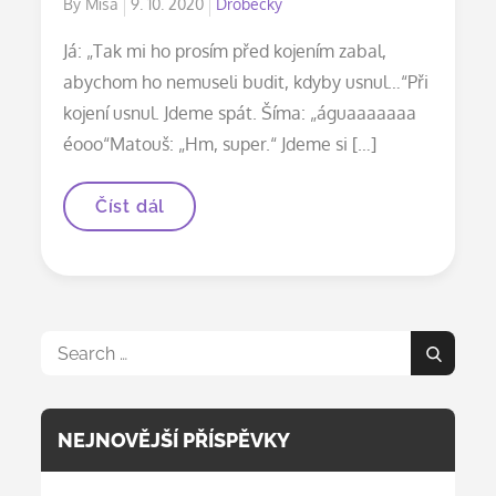
Posted
By
Míša
9. 10. 2020
Drobečky
on
Já: „Tak mi ho prosím před kojením zabal,
abychom ho nemuseli budit, kdyby usnul…“Při
kojení usnul. Jdeme spát. Šíma: „águaaaaaaa
éooo“Matouš: „Hm, super.“ Jdeme si […]
Noční
Číst dál
příběhy
I.
Search
Search
for:
NEJNOVĚJŠÍ PŘÍSPĚVKY