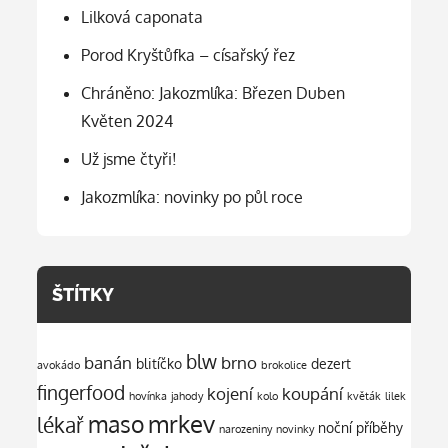
Lilková caponata
Porod Kryštůfka – císařský řez
Chráněno: Jakozmlíka: Březen Duben
Květen 2024
Už jsme čtyři!
Jakozmlíka: novinky po půl roce
ŠTÍTKY
blw
banán
brno
blitíčko
dezert
avokádo
brokolice
fingerfood
kojení
koupání
hovínka
jahody
kolo
květák
lilek
mrkev
maso
lékař
noční příběhy
narozeniny
novinky