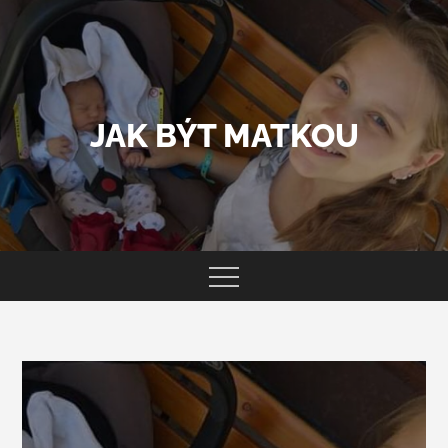
Skip
to
content
JAK BÝT MATKOU