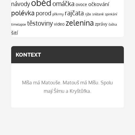
oběd
omáčka
návody
očkování
ovoce
polévka
rajčata
porod
příkrmy
rýže
snídaně
spinkání
zelenina
těstoviny
video
zprávy
timelapse
čočka
šití
KONTEXT
Míša má Matouše. Matouš má Míšu. Spolu
mají Šímu a Kryštůfka.