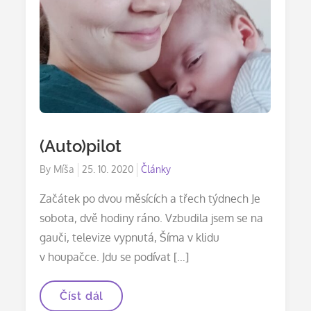
(Auto)pilot
Posted
By
Míša
25. 10. 2020
Články
on
Začátek po dvou měsících a třech týdnech Je
sobota, dvě hodiny ráno. Vzbudila jsem se na
gauči, televize vypnutá, Šíma v klidu
v houpačce. Jdu se podívat […]
(Auto)pilot
Číst dál