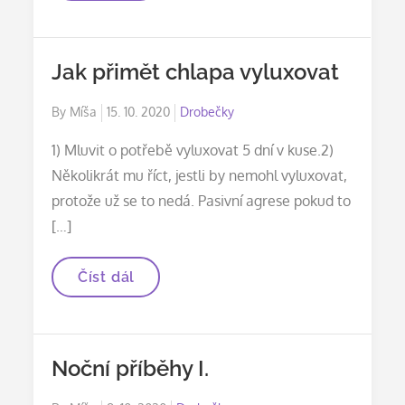
Jak přimět chlapa vyluxovat
Posted
By
Míša
15. 10. 2020
Drobečky
on
1) Mluvit o potřebě vyluxovat 5 dní v kuse.2)
Několikrát mu říct, jestli by nemohl vyluxovat,
protože už se to nedá. Pasivní agrese pokud to
[…]
Jak
Číst dál
přimět
chlapa
vyluxovat
Noční příběhy I.