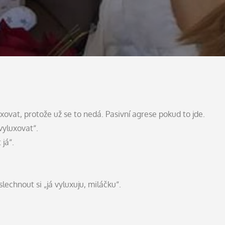
uxovat, protože už se to nedá. Pasivní agrese pokud to jde.
 vyluxovat“.
já“.
lechnout si „já vyluxuju, miláčku“.