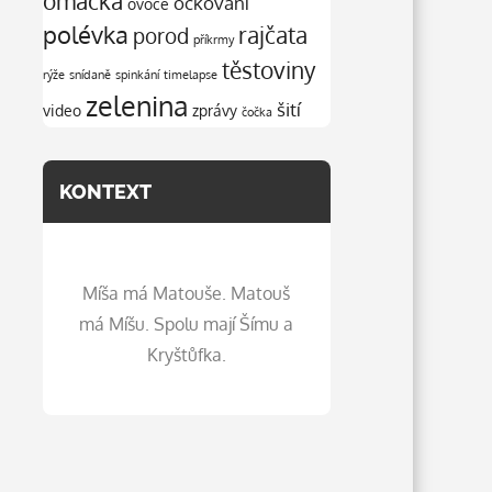
omáčka
očkování
ovoce
polévka
rajčata
porod
příkrmy
těstoviny
rýže
snídaně
spinkání
timelapse
zelenina
šití
video
zprávy
čočka
KONTEXT
Míša má Matouše. Matouš
má Míšu. Spolu mají Šímu a
Kryštůfka.