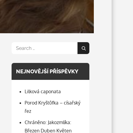
Search
Search
for:
NEJNOVĚJŠÍ PŘÍSPĚVKY
Lilková caponata
Porod Kryštůfka – císařský
řez
Chráněno: Jakozmlíka:
Březen Duben Květen