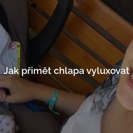
Jak přimět chlapa vyluxovat