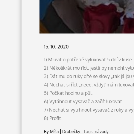
Posted
15. 10. 2020
on
1) Mluvit o potřebě vyluxovat 5 dní v kuse.
2) Několikrát mu říct, jestli by nemohl vyl
3) Dát mu do ruky dítě se slovy „tak já jdu
4) Nechat si říct „neee, vždyť mám luxovat 
5) Počkat hodinu a půl.
6) Vytáhnout vysavač a začít luxovat.
7) Nechat si vytrhnout vysavač z ruky a vys
8) Profit.
By
Míša
Drobečky
Tags:
návody