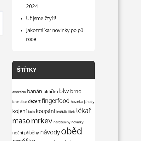
2024
Už jsme čtyři!
Jakozmlíka: novinky po půl
roce
ŠTÍTKY
blw
banán
brno
blitíčko
avokádo
fingerfood
dezert
brokolice
hovínka
jahody
lékař
kojení
koupání
kolo
květák
lilek
mrkev
maso
narozeniny
novinky
oběd
návody
noční příběhy