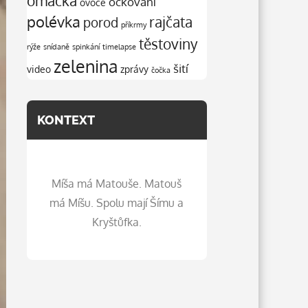
omáčka
očkování
ovoce
polévka
rajčata
porod
příkrmy
těstoviny
rýže
snídaně
spinkání
timelapse
zelenina
šití
video
zprávy
čočka
KONTEXT
Míša má Matouše. Matouš
má Míšu. Spolu mají Šímu a
Kryštůfka.