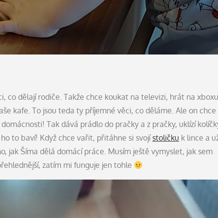
, co dělají rodiče. Takže chce koukat na televizi, hrát na xboxu
t naše kafe. To jsou teda ty příjemné věci, co děláme. Ale on chce
 domácnosti! Tak dává prádlo do pračky a z pračky, uklízí kolíčk
o to baví! Když chce vařit, přitáhne si svojí
stoličku
k lince a u
o, jak Šíma dělá domácí práce. Musím ještě vymyslet, jak sem
řehlednější, zatím mi funguje jen tohle