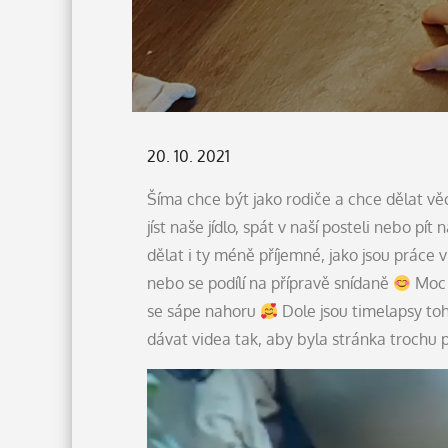
Posted
20. 10. 2021
on
Šíma chce být jako rodiče a chce dělat věci
jíst naše jídlo, spát v naší posteli nebo pí
dělat i ty méně příjemné, jako jsou práce v
nebo se podílí na přípravě snídaně
Moc h
se sápe nahoru
Dole jsou timelapsy toh
dávat videa tak, aby byla stránka trochu p