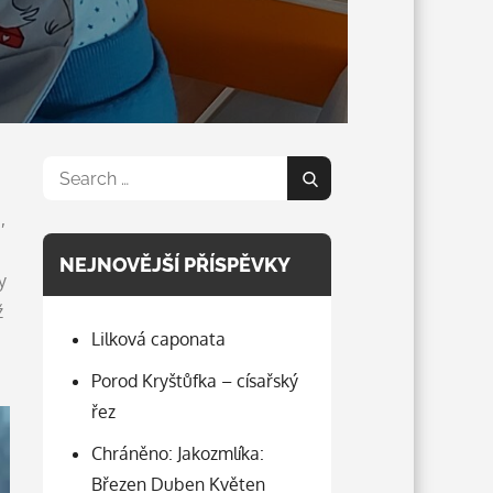
Search
Search
for:
,
NEJNOVĚJŠÍ PŘÍSPĚVKY
y
ž
Lilková caponata
Porod Kryštůfka – císařský
řez
Chráněno: Jakozmlíka:
Březen Duben Květen