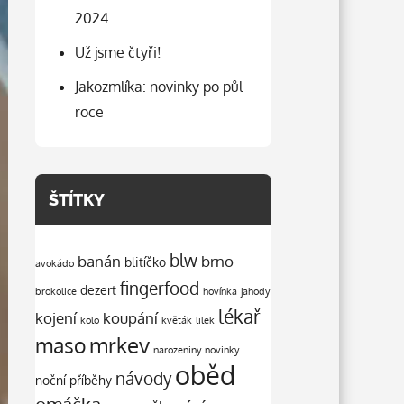
2024
Už jsme čtyři!
Jakozmlíka: novinky po půl
roce
ŠTÍTKY
blw
banán
brno
blitíčko
avokádo
fingerfood
dezert
brokolice
hovínka
jahody
lékař
kojení
koupání
kolo
květák
lilek
mrkev
maso
narozeniny
novinky
oběd
návody
noční příběhy