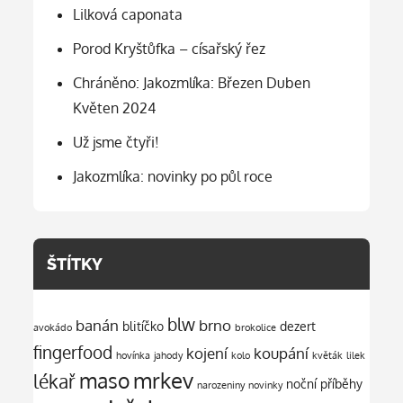
Lilková caponata
Porod Kryštůfka – císařský řez
Chráněno: Jakozmlíka: Březen Duben
Květen 2024
Už jsme čtyři!
Jakozmlíka: novinky po půl roce
ŠTÍTKY
blw
banán
brno
blitíčko
dezert
avokádo
brokolice
fingerfood
kojení
koupání
hovínka
jahody
kolo
květák
lilek
mrkev
maso
lékař
noční příběhy
narozeniny
novinky