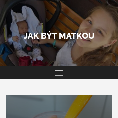
Skip
to
content
JAK BÝT MATKOU