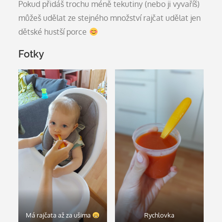
Pokud přidáš trochu méně tekutiny (nebo ji vyvaříš)
můžeš udělat ze stejného množství rajčat udělat jen
dětské hustší porce
Fotky
Má rajčata až za ušima
Rychlovka