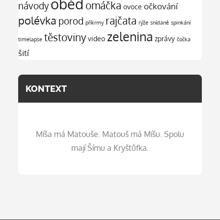
oběd
omáčka
návody
očkování
ovoce
polévka
rajčata
porod
příkrmy
rýže
snídaně
spinkání
zelenina
těstoviny
video
zprávy
timelapse
čočka
šití
KONTEXT
Míša má Matouše. Matouš má Míšu. Spolu
mají Šímu a Kryštůfka.