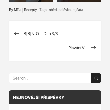
By
Míša
Recepty
Tags:
oběd
,
polévka
,
rajčata
Navigace
B|R|N|O – Den 3/3
pro
Plavání VI.
příspěvek
Search
Search
for:
NEJNOVĚJŠÍ PŘÍSPĚVKY