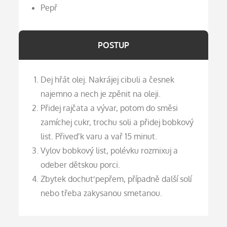
Pepř
POSTUP
Dej hřát olej. Nakrájej cibuli a česnek
najemno a nech je zpěnit na oleji.
Přidej rajčata a vývar, potom do směsi
zamíchej cukr, trochu soli a přidej bobkový
list. Přiveď k varu a vař 15 minut.
Vylov bobkový list, polévku rozmixuj a
odeber dětskou porci.
Zbytek dochuť pepřem, případně další solí
nebo třeba zakysanou smetanou.