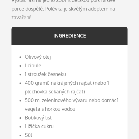
Vystačí asi na jednu 250ml dětskou porci a dvě
porce dospělé. Polévka je skvělým adeptem na
zavaření!
INGREDIENCE
Olivový olej
1 cibule
1 stroužek česneku
400 gramů nakrájených rajčat (nebo 1
plechovka sekaných rajčat)
500 ml zeleninového vývaru nebo domácí
vegeta s horkou vodou
Bobkový list
1 lžička cukru
Sůl