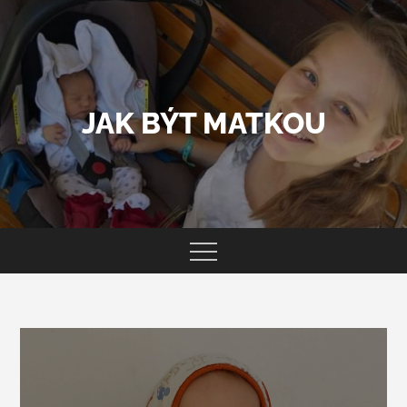
Skip
to
content
JAK BÝT MATKOU