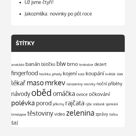
Už jsme čtyři!
Jakozmlíka: novinky po půl roce
ŠTÍTKY
blw
banán
brno
blitíčko
dezert
avokádo
brokolice
fingerfood
kojení
koupání
hovínka
jahody
kolo
květák
lilek
mrkev
maso
lékař
noční příběhy
narozeniny
novinky
oběd
omáčka
návody
očkování
ovoce
polévka
rajčata
porod
příkrmy
rýže
snídaně
spinkání
zelenina
těstoviny
video
zprávy
timelapse
čočka
šití