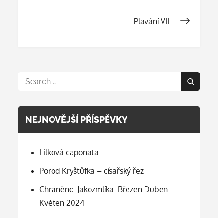
pro
Plavání VII.
příspěvek
Search
Search
for:
NEJNOVĚJŠÍ PŘÍSPĚVKY
Lilková caponata
Porod Kryštůfka – císařský řez
Chráněno: Jakozmlíka: Březen Duben
Květen 2024