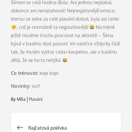
Šímovi se celá hodina líbila. Ani jednou neplakal,
dokonce ani nenatahoval! Nejnegativnější emoce,
kterou ze sebe za celé plavání dostal, byla asi tahle:
, což je normálně ta nejpozitivnější
Nicméně
ještě musíme trochu pracovat na aktivitě – Šíma
bývá v bazénu dost pasivní. Ve vaničce vždycky řádí
tak, že musím vytírat celou koupelnu, ale v bazénu
dělá, že se ho to netýká
Co trénovat:
kopi kopi
Novinky:
surf
By
Míša
Plavání
Navigace
Rajčatová polévka