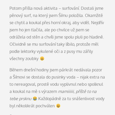
Potom přišla nová aktivita – surfování. Dostali jsme
pěnový surf, na který jsem Šímu položila. Okamžitě
se chytil a koukal přes horní okraj, aby viděl. Nejdřív
jsem ho jen tlačila, ale po chvilce už jsem se
odrážela od stěn a chvíli jsme spolu pluli po hladině.
Očividně se mu surfování taky líbilo, protože měl
podle lektorky vykulené oči a z pusy mu zářily
všechny zoubky
Během dnešní hodiny jsem párkrát nedávala pozor
a Šímovi se dostala do pusinky voda – nijak extra na
to nereagoval, prostě vodu vyplivnul nebo spolknul
a koukal na mě s výrazem
mamiiiiii, příště to na
tebe prsknu
Každopádně za tu snášenlivost vody
byl několikrát pochválen