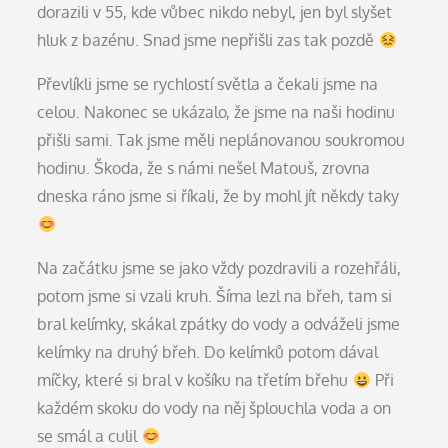
dorazili v 55, kde vůbec nikdo nebyl, jen byl slyšet
hluk z bazénu. Snad jsme nepřišli zas tak pozdě
Převlíkli jsme se rychlostí světla a čekali jsme na
celou. Nakonec se ukázalo, že jsme na naši hodinu
přišli sami. Tak jsme měli neplánovanou soukromou
hodinu. Škoda, že s námi nešel Matouš, zrovna
dneska ráno jsme si říkali, že by mohl jít někdy taky
Na začátku jsme se jako vždy pozdravili a rozehřáli,
potom jsme si vzali kruh. Šíma lezl na břeh, tam si
bral kelímky, skákal zpátky do vody a odváželi jsme
kelímky na druhý břeh. Do kelímků potom dával
míčky, které si bral v košíku na třetím břehu
Při
každém skoku do vody na něj šplouchla voda a on
se smál a culil