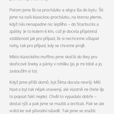
Potom jsme šli na procházku a ségra šla do bytu. Šli
jsme na naši klasickou procházku, na kterou jdeme,
když nás nenapadne nic lepšího – do Starbucks a
zpátky. Je to kolem 6 km, což je docela přijatelná
vzdálenost jak pro případ, že si nechceme ušlapat
nohy, tak pro případ, kdy se chceme projít.
Místo klasického muffinu jsme skočili do Ikey pro
skořicové šneky a párky v rohlíku (jo, je mi blbě a jo,
zasloužím si to).
Když jsme přišli domů, byl Šíma docela nevrlý. Měl
hlad a byl tak nějak unavený, ale vlastně ne (hele líp
to popsat fakt nejde). Chvíli to vypadalo dobře –
dostal rýži a pak jsme se mazlili a lechtali. Pak se ale
vrátil ke své původní náladě. Tak jsme se snažili