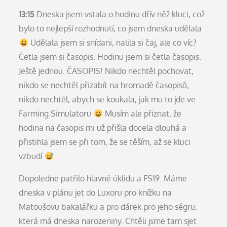
13:15
Dneska jsem vstala o hodinu dřív něž kluci, což
bylo to nejlepší rozhodnutí, co jsem dneska udělala
Udělala jsem si snídani, nalila si čaj, ale co víc?
Četla jsem si časopis. Hodinu jsem si četla časopis.
Ještě jednou. ČASOPIS! Nikdo nechtěl pochovat,
nikdo se nechtěl přizabít na hromadě časopisů,
nikdo nechtěl, abych se koukala, jak mu to jde ve
Farming Simulatoru
Musím ale přiznat, že
hodina na časopis mi už přišla docela dlouhá a
přistihla jsem se při tom, že se těším, až se kluci
vzbudí
Dopoledne patřilo hlavně úklidu a FS19. Máme
dneska v plánu jet do Luxoru pro knížku na
Matoušovu bakalářku a pro dárek pro jeho ségru,
která má dneska narozeniny. Chtěli jsme tam sjet