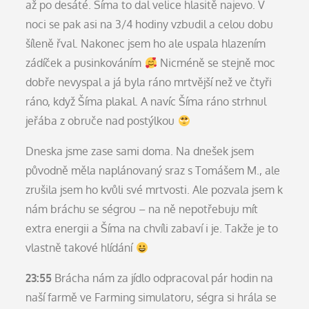
až po desáté. Šíma to dal velice hlasitě najevo. V
noci se pak asi na 3/4 hodiny vzbudil a celou dobu
šíleně řval. Nakonec jsem ho ale uspala hlazením
zádíček a pusinkováním
Nicméně se stejně moc
dobře nevyspal a já byla ráno mrtvější než ve čtyři
ráno, když Šíma plakal. A navíc Šíma ráno strhnul
jeřába z obruče nad postýlkou
Dneska jsme zase sami doma. Na dnešek jsem
původně měla naplánovaný sraz s Tomášem M., ale
zrušila jsem ho kvůli své mrtvosti. Ale pozvala jsem k
nám bráchu se ségrou – na ně nepotřebuju mít
extra energii a Šíma na chvíli zabaví i je. Takže je to
vlastně takové hlídání
23:55
Brácha nám za jídlo odpracoval pár hodin na
naší farmě ve Farming simulatoru, ségra si hrála se