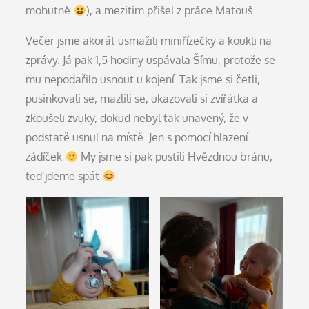
mohutně
), a mezitim přišel z práce Matouš.
Večer jsme akorát usmažili miniřízečky a koukli na
zprávy. Já pak 1,5 hodiny uspávala Šímu, protože se
mu nepodařilo usnout u kojení. Tak jsme si četli,
pusinkovali se, mazlili se, ukazovali si zvířátka a
zkoušeli zvuky, dokud nebyl tak unavený, že v
podstatě usnul na místě. Jen s pomocí hlazení
zádíček
My jsme si pak pustili Hvězdnou bránu,
teď jdeme spát