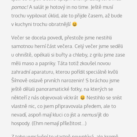
pomoc!
A salát je hotový in no time. Ještě musí
trochu vypilovat úklid, ale to přijde časem, až bude
v kuchyni trochu obratnější
Večer se docela povedl, přestože jsme nestihli
samotnou herní část večera. Celý večer jsme seděli
u ohniště, opékali si buřty a chleby, z grilu jsme zase
měli maso a papriky. Táta totiž zkoušel novou
zahradní aparaturu, kterou pořídil speciálně kvůli
Šímově oslavě prvních narozenin! S bráchou jsme
ještě dělali panoramatické fotky, na kterých se
někteří z nás objevovali víckrát
Nestihlo se sníst
vlastně nic, co jsem připravovala předem, ale to
nevadí, aspoň mají kluci co jíst a
nemusí
jít do
hospody. (Ehm nemají příležitost…)
Z toho vyprávění to vlastně nevyplývá, ale kromě