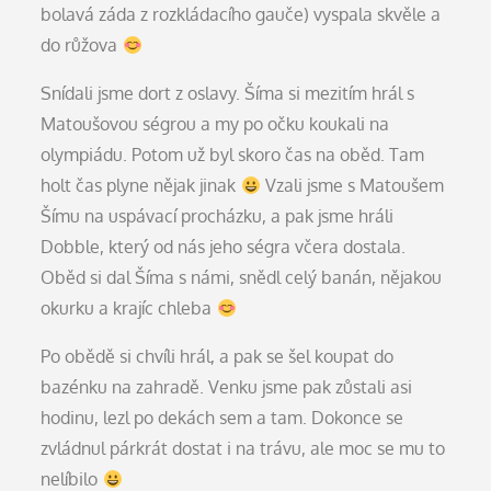
bolavá záda z rozkládacího gauče) vyspala skvěle a
do růžova
Snídali jsme dort z oslavy. Šíma si mezitím hrál s
Matoušovou ségrou a my po očku koukali na
olympiádu. Potom už byl skoro čas na oběd. Tam
holt čas plyne nějak jinak
Vzali jsme s Matoušem
Šímu na uspávací procházku, a pak jsme hráli
Dobble, který od nás jeho ségra včera dostala.
Oběd si dal Šíma s námi, snědl celý banán, nějakou
okurku a krajíc chleba
Po obědě si chvíli hrál, a pak se šel koupat do
bazénku na zahradě. Venku jsme pak zůstali asi
hodinu, lezl po dekách sem a tam. Dokonce se
zvládnul párkrát dostat i na trávu, ale moc se mu to
nelíbilo