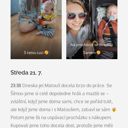
Na procházce se strejdou
S tetou Luci
Samem
Středa 21. 7.
23:38
Dneska jel Matouš docela brzo do práce. Se
Šímou jsme si celé dopoledne hráli a mazlili se –
zvláštní, když jsme doma sami, chce se pořád tulit,
ale když jsme doma i s Matoušem, zabaví se sám
Potom jsme šli na uspávací procházku s nákupem.
Kupovali jsme toho docela dost, protože jsme měli