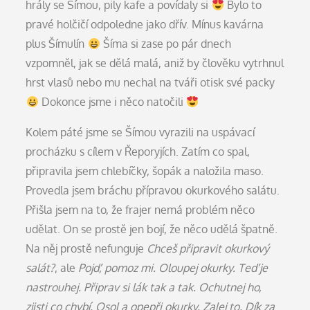
hrály se Šímou, pily kafe a povídaly si
Bylo to
pravé holčičí odpoledne jako dřív. Mínus kavárna
plus Šímulín
Šíma si zase po pár dnech
vzpomněl, jak se dělá malá, aniž by člověku vytrhnul
hrst vlasů nebo mu nechal na tváři otisk své packy
Dokonce jsme i něco natočili
Kolem páté jsme se Šímou vyrazili na uspávací
procházku s cílem v Řeporyjích. Zatím co spal,
připravila jsem chlebíčky, šopák a naložila maso.
Provedla jsem bráchu přípravou okurkového salátu.
Přišla jsem na to, že frajer nemá problém něco
udělat. On se prostě jen bojí, že něco udělá špatně.
Na něj prostě nefunguje
Chceš připravit okurkový
salát?
, ale
Pojď, pomoz mi. Oloupej okurky. Teď je
nastrouhej. Připrav si lák tak a tak. Ochutnej ho,
zjisti co chybí. Osol a opepři okurky. Zalej to. Dík za