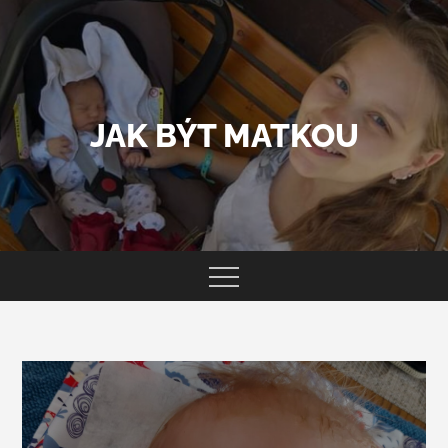
Skip
to
content
JAK BÝT MATKOU