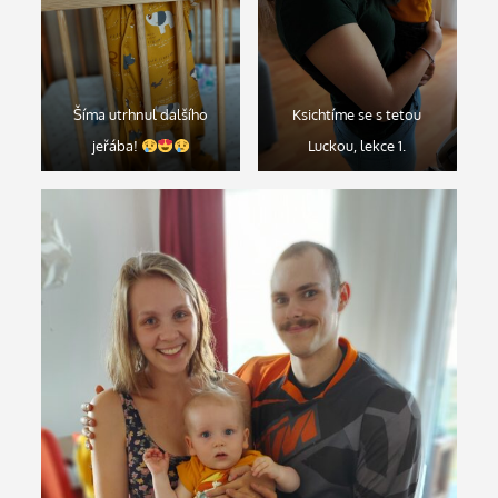
Šíma utrhnul dalšího
Ksichtíme se s tetou
jeřába!
Luckou, lekce 1.