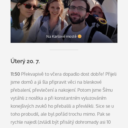
Na Karlově mostě
Úterý 20. 7.
11:50
Překvapivě to včera dopadlo dost dobře! Přijeli
jsme domů a já šla připravit věci na bleskové
přebalení, převlečení a nakojení. Potom jsme Šímu
vytáhli z nosítka a při konstantním vyluzováním
konejšivých zvuků ho přebalili a převlékli. Sice se u
toho probudil, ale byl pořád trochu mimo. Pak se
rychle najedl (zvládl být přisátý dohromady asi 10