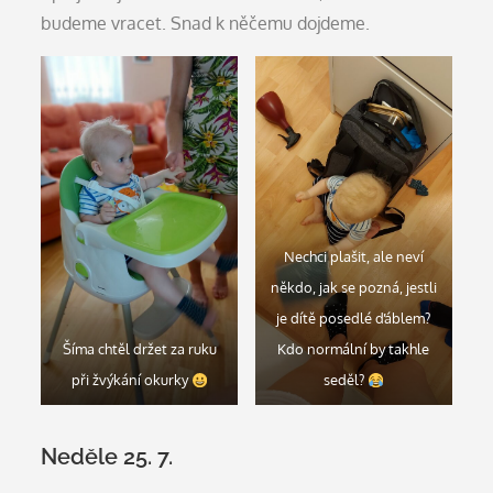
budeme vracet. Snad k něčemu dojdeme.
Nechci plašit, ale neví
někdo, jak se pozná, jestli
je dítě posedlé ďáblem?
Šíma chtěl držet za ruku
Kdo normální by takhle
při žvýkání okurky
seděl?
Neděle 25. 7.