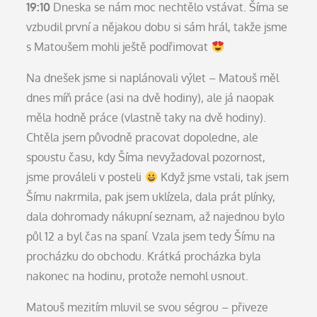
19:10
Dneska se nám moc nechtělo vstávat. Šíma se
vzbudil první a nějakou dobu si sám hrál, takže jsme
s Matoušem mohli ještě podřimovat
Na dnešek jsme si naplánovali výlet – Matouš měl
dnes míň práce (asi na dvě hodiny), ale já naopak
měla hodně práce (vlastně taky na dvě hodiny).
Chtěla jsem původně pracovat dopoledne, ale
spoustu času, kdy Šíma nevyžadoval pozornost,
jsme prováleli v posteli
Když jsme vstali, tak jsem
Šímu nakrmila, pak jsem uklízela, dala prát plínky,
dala dohromady nákupní seznam, až najednou bylo
půl 12 a byl čas na spaní. Vzala jsem tedy Šímu na
procházku do obchodu. Krátká procházka byla
nakonec na hodinu, protože nemohl usnout.
Matouš mezitím mluvil se svou ségrou – přiveze