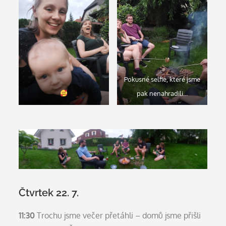
Pokusné selfie, které jsme
pak nenahradili…
Čtvrtek 22. 7.
11:30
Trochu jsme večer přetáhli – domů jsme přišli