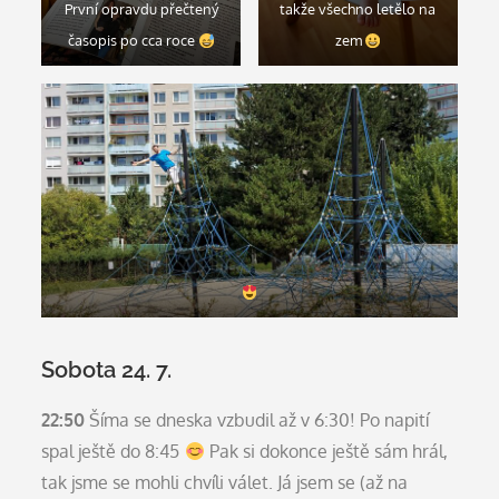
První opravdu přečtený
takže všechno letělo na
časopis po cca roce
zem
Sobota 24. 7.
22:50
Šíma se dneska vzbudil až v 6:30! Po napití
spal ještě do 8:45
Pak si dokonce ještě sám hrál,
tak jsme se mohli chvíli válet. Já jsem se (až na