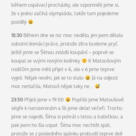
během uspávací procházky, ale vzpomněli jsme si,
že v jednu začíná olympiáda, takže tam pojedeme
později
18:30
Během dne se nic moc nedělo, jen jsem dělala
sobotní domácí práce, protože zítra budeme pryč.
Ještě jsme se Šímou zvládli koupání – poprvé se
koupal se svými novými kelímky
K Matoušovým
rodičům jsme měli přijet v 6, ale v 6 jsme teprve
vyjeli. Nějak nevím, jak se to stalo
Já na odjezd
moc netlačila, Matouš nějak taky ne…
23:50
Přijeli jsme v 19:00
Popřáli jsme Matoušově
ségře k narozeninám a šli jsme delat večeři. Trochu
jsme se najedli, Šíma si pohrál s tetou a babičkou, a
pak jsem ho šla uspat. Šíma moc nechtěl spát,
protože se z posledního spánku probudil teprve dvě