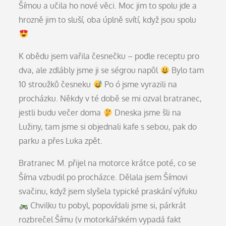
Šímou a učila ho nové věci. Moc jim to spolu jde a
hrozně jim to sluší, oba úplně svítí, když jsou spolu
K obědu jsem vařila česnečku – podle receptu pro
dva, ale zdlábly jsme ji se ségrou napůl
Bylo tam
10 stroužků česneku
Po ó jsme vyrazili na
procházku. Někdy v té době se mi ozval bratranec,
jestli budu večer doma
Dneska jsme šli na
Lužiny, tam jsme si objednali kafe s sebou, pak do
parku a přes Luka zpět.
Bratranec M. přijel na motorce krátce poté, co se
Šíma vzbudil po procházce. Dělala jsem Šímovi
svačinu, když jsem slyšela typické praskání výfuku
Chvilku tu pobyl, popovídali jsme si, párkrát
rozbrečel Šímu (v motorkářském vypadá fakt