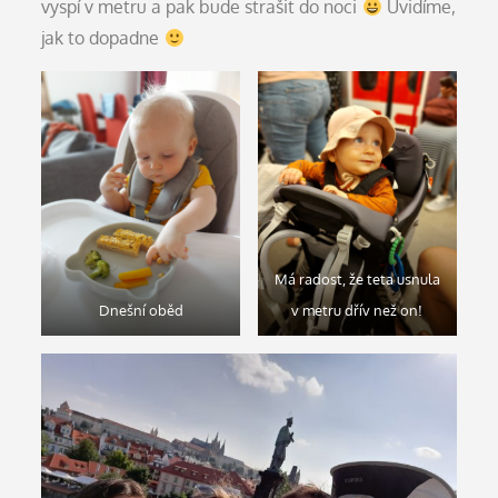
vyspí v metru a pak bude strašit do noci
Uvidíme,
jak to dopadne
Má radost, že teta usnula
Dnešní oběd
v metru dřív než on!