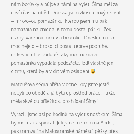
nám borůvky a půjde s námi na výlet. Šíma měl za
chvíli čas na oběd. Dneska jsem zkusila nový recept
– mrkvovou pomazánku, kterou jsem mu pak
namazala na chleba. K tomu dostal pár kuliček
cizrny, vařenou mrkev a brokolici. Dneska mu to
moc nejelo – brokolici dostal teprve podruhé,
mrkev v téhle podobě taky moc nezná a
pomazánka vypadala podezřele. Jedl vlastně jen
cizrnu, která byla v drtivém oslabení
Matoušova ségra přišla v době, kdy jsme ještě
nebyli po obědě a já byla uprostřed práce. Takže
měla skvělou příležitost pro hlídání Šímy!
Vyrazili jsme asi po hodině na výlet s nosítkem. Šíma
by měl už už spinkat. Jeli jsme metrem na Anděl,
pak tramvají na Malostranské náměstí, pěšky přes