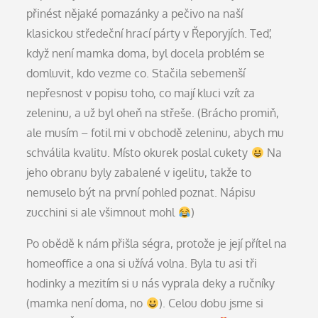
přinést nějaké pomazánky a pečivo na naší
klasickou středeční hrací párty v Řeporyjích. Teď,
když není mamka doma, byl docela problém se
domluvit, kdo vezme co. Stačila sebemenší
nepřesnost v popisu toho, co mají kluci vzít za
zeleninu, a už byl oheň na střeše. (Brácho promiň,
ale musím – fotil mi v obchodě zeleninu, abych mu
schválila kvalitu. Místo okurek poslal cukety
Na
jeho obranu byly zabalené v igelitu, takže to
nemuselo být na první pohled poznat. Nápisu
zucchini si ale všimnout mohl
)
Po obědě k nám přišla ségra, protože je její přítel na
homeoffice a ona si užívá volna. Byla tu asi tři
hodinky a mezitím si u nás vyprala deky a ručníky
(mamka není doma, no
). Celou dobu jsme si