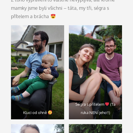
mamky jsme byli všichni – táta, my tři, ségra s
přítelem a brácha
Ségra s přítelem
(Ta
Kluci od ohně
ruka NENÍ jeho!!)