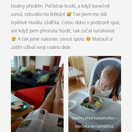
hodiny předtím. Pořád se budil, a když konečně
usnul, vzbudilo ho štěkání
Tak jsem mu dál
trpělivě hladila zádíčka. Celou dobu v podstatě spal,
ale když jsem přestala hladit, tak začal natahovat
A tak jsme nakonec usnuli spolu
Matouš si
zatím užíval svoji rodinu dole.
Vteřiny před katastrofou –
borůvka se rozmáčkla,