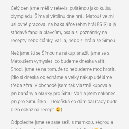
Celý den jsme měli v televizi puštěnou jako kulisu
olympiádu. Šíma si většinu dne hrál, Matouš velmi
usilovně pracoval na bakalářce (ehm hrál FS19) a já
střídavě fandila plavcům, psala si poznámky na
recepty nebo články, vařila, nebo si hrála se Šímou.
Než jsme šli se Šímou na nákup, snažili jsme se s
Matoušem vymyslet, co budeme dneska vařit.
Shodli jsme se na tom, že to nebudeme moc hrotit,
jídlo si dneska objednáme a velký nákup uděláme
třeba zítra. V obchodě jsem tak vlastně kupovala
jen banány a okurky pro Šímu. Vařila jsem nakonec
jen pro Šimulínka – Boloňská co dům dal (tady bude
brzo odkaz na recept
).
Odpoledne jsme se zase sešli s mamkou, ségrou a