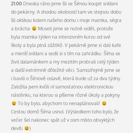
21:00
Dneska ráno jsme šli se Šímou koupit snídani
do pekárny. A shodou okolností tam ve stejnou dobu
šli oklikou kolem našeho domu i moje mamka, ségra
a brácha
Museli jsme se nutně vidět, protože
byla mamka týden na intenzivním kurzu od své
školy a byla plná zážitků. V pekárně jsme si dali kafe
a menší snídani a sedli si s tím na zahrádku. Šíma se
živil dalamánkem a my mezitím probrali celý týden
a další extrémně důležité věci. Samozřejmě jsme se
i bavili o Šímově oslavě, která bude už za dva týdny.
Založila jsem kvůli ní samostatnou elektronickou
nástěnku, na kterou si píšeme různé úkoly a pokyny
To by bylo, abychom to nenaplánovali!
Cestou domů Šíma usnul. (Výsledkem toho bylo, že
večer šel nakonec spát už v osm místo obvyklých
devíti
)