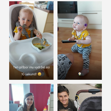
Ten příbor mu vydržel asi
10 sekund!