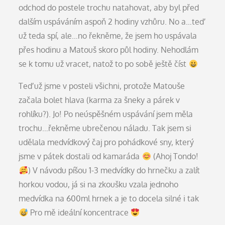
odchod do postele trochu natahovat, aby byl před
dalším uspáváním aspoň 2 hodiny vzhůru. No a…teď
už teda spí, ale…no řekněme, že jsem ho uspávala
přes hodinu a Matouš skoro půl hodiny. Nehodlám
se k tomu už vracet, natož to po sobě ještě číst
Teď už jsme v posteli všichni, protože Matouše
začala bolet hlava (karma za šneky a párek v
rohlíku?). Jo! Po neúspěšném uspávání jsem měla
trochu…řekněme ubrečenou náladu. Tak jsem si
udělala medvídkový čaj pro pohádkové sny, který
jsme v pátek dostali od kamaráda
(Ahoj Tondo!
) V návodu píšou 1-3 medvídky do hrnečku a zalít
horkou vodou, já si na zkoušku vzala jednoho
medvídka na 600ml hrnek a je to docela silné i tak
Pro mě ideální koncentrace