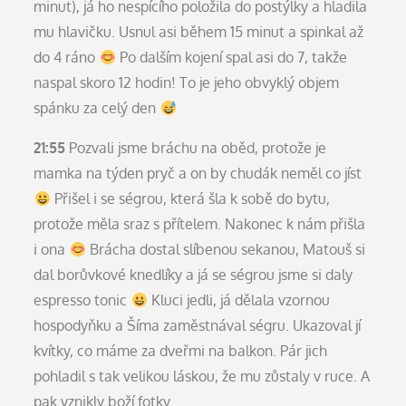
minut), já ho nespícího položila do postýlky a hladila
mu hlavičku. Usnul asi během 15 minut a spinkal až
do 4 ráno
Po dalším kojení spal asi do 7, takže
naspal skoro 12 hodin! To je jeho obvyklý objem
spánku za celý den
21:55
Pozvali jsme bráchu na oběd, protože je
mamka na týden pryč a on by chudák neměl co jíst
Přišel i se ségrou, která šla k sobě do bytu,
protože měla sraz s přítelem. Nakonec k nám přišla
i ona
Brácha dostal slíbenou sekanou, Matouš si
dal borůvkové knedlíky a já se ségrou jsme si daly
espresso tonic
Kluci jedli, já dělala vzornou
hospodyňku a Šíma zaměstnával ségru. Ukazoval jí
kvítky, co máme za dveřmi na balkon. Pár jich
pohladil s tak velikou láskou, že mu zůstaly v ruce. A
pak vznikly boží fotky.