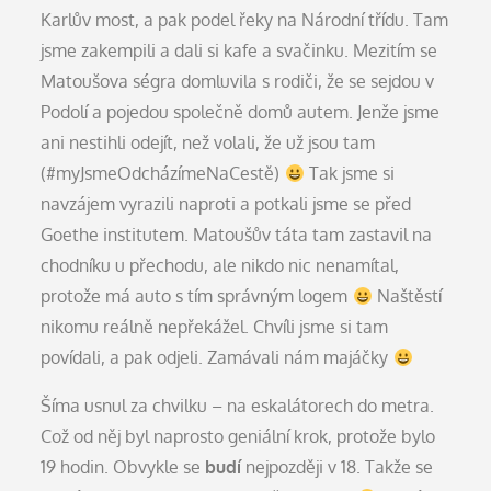
Karlův most, a pak podel řeky na Národní třídu. Tam
jsme zakempili a dali si kafe a svačinku. Mezitím se
Matoušova ségra domluvila s rodiči, že se sejdou v
Podolí a pojedou společně domů autem. Jenže jsme
ani nestihli odejít, než volali, že už jsou tam
(#myJsmeOdcházímeNaCestě)
Tak jsme si
navzájem vyrazili naproti a potkali jsme se před
Goethe institutem. Matoušův táta tam zastavil na
chodníku u přechodu, ale nikdo nic nenamítal,
protože má auto s tím správným logem
Naštěstí
nikomu reálně nepřekážel. Chvíli jsme si tam
povídali, a pak odjeli. Zamávali nám majáčky
Šíma usnul za chvilku – na eskalátorech do metra.
Což od něj byl naprosto geniální krok, protože bylo
19 hodin. Obvykle se
budí
nejpozději v 18. Takže se