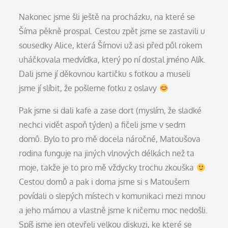
Nakonec jsme šli ještě na procházku, na které se
Šíma pěkně prospal. Cestou zpět jsme se zastavili u
sousedky Alice, která Šímovi už asi před půl rokem
uháčkovala medvídka, který po ní dostal jméno Alík.
Dali jsme jí děkovnou kartičku s fotkou a museli
jsme jí slíbit, že pošleme fotku z oslavy
Pak jsme si dali kafe a zase dort (myslím, že sladké
nechci vidět aspoň týden) a fičeli jsme v sedm
domů. Bylo to pro mě docela náročné, Matoušova
rodina funguje na jiných vlnových délkách než ta
moje, takže je to pro mě vždycky trochu zkouška
Cestou domů a pak i doma jsme si s Matoušem
povídali o slepých místech v komunikaci mezi mnou
a jeho mámou a vlastně jsme k ničemu moc nedošli.
Spíš jsme jen otevřeli velkou diskuzi, ke které se