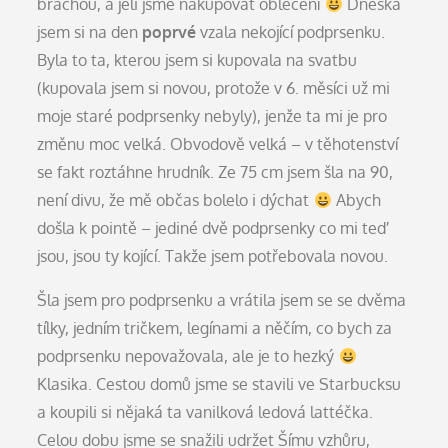
bráchou, a jeli jsme nakupovat oblečení
Dneska
jsem si na den
poprvé
vzala nekojící podprsenku.
Byla to ta, kterou jsem si kupovala na svatbu
(kupovala jsem si novou, protože v 6. měsíci už mi
moje staré podprsenky nebyly), jenže ta mi je pro
změnu moc velká. Obvodově velká – v těhotenství
se fakt roztáhne hrudník. Ze 75 cm jsem šla na 90,
není divu, že mě občas bolelo i dýchat
Abych
došla k pointě – jediné dvě podprsenky co mi teď
jsou, jsou ty kojící. Takže jsem potřebovala novou.
Šla jsem pro podprsenku a vrátila jsem se se dvěma
tílky, jedním tričkem, legínami a něčím, co bych za
podprsenku nepovažovala, ale je to hezký
Klasika. Cestou domů jsme se stavili ve Starbucksu
a koupili si nějaká ta vanilková ledová lattéčka.
Celou dobu jsme se snažili udržet Šímu vzhůru,