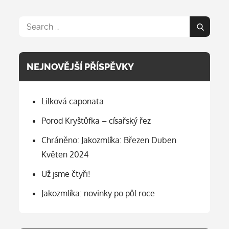
Search
Search
for:
NEJNOVĚJŠÍ PŘÍSPĚVKY
Lilková caponata
Porod Kryštůfka – císařský řez
Chráněno: Jakozmlíka: Březen Duben
Květen 2024
Už jsme čtyři!
Jakozmlíka: novinky po půl roce