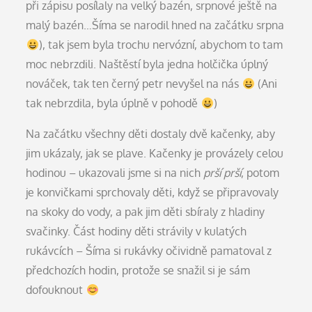
při zápisu posílaly na velký bazén, srpnové ještě na
malý bazén…Šíma se narodil hned na začátku srpna
), tak jsem byla trochu nervózní, abychom to tam
moc nebrzdili. Naštěstí byla jedna holčička úplný
nováček, tak ten černý petr nevyšel na nás
(Ani
tak nebrzdila, byla úplně v pohodě
)
Na začátku všechny děti dostaly dvě kačenky, aby
jim ukázaly, jak se plave. Kačenky je provázely celou
hodinou – ukazovali jsme si na nich
prší prší
, potom
je konvičkami sprchovaly děti, když se připravovaly
na skoky do vody, a pak jim děti sbíraly z hladiny
svačinky. Část hodiny děti strávily v kulatých
rukávcích – Šíma si rukávky očividně pamatoval z
předchozích hodin, protože se snažil si je sám
dofouknout