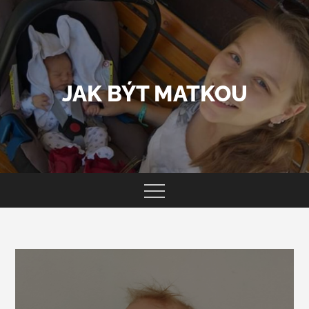
Skip
to
content
JAK BÝT MATKOU