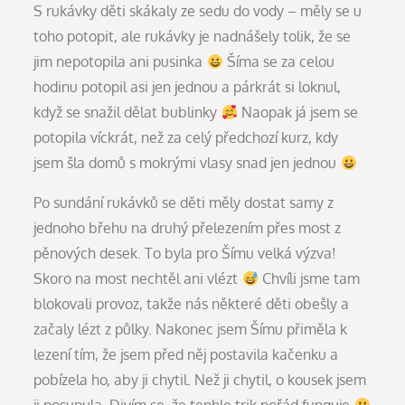
S rukávky děti skákaly ze sedu do vody – měly se u
toho potopit, ale rukávky je nadnášely tolik, že se
jim nepotopila ani pusinka
Šíma se za celou
hodinu potopil asi jen jednou a párkrát si loknul,
když se snažil dělat bublinky
Naopak já jsem se
potopila víckrát, než za celý předchozí kurz, kdy
jsem šla domů s mokrými vlasy snad jen jednou
Po sundání rukávků se děti měly dostat samy z
jednoho břehu na druhý přelezením přes most z
pěnových desek. To byla pro Šímu velká výzva!
Skoro na most nechtěl ani vlézt
Chvíli jsme tam
blokovali provoz, takže nás některé děti obešly a
začaly lézt z půlky. Nakonec jsem Šímu přiměla k
lezení tím, že jsem před něj postavila kačenku a
pobízela ho, aby ji chytil. Než ji chytil, o kousek jsem