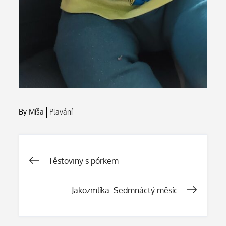
By
Míša
Plavání
Navigace
Těstoviny s pórkem
pro
Jakozmlíka: Sedmnáctý měsíc
příspěvek