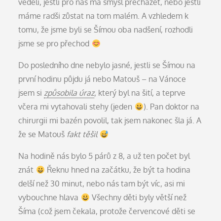
věděli, jestli pro nás má smysl přecházet, nebo jestli
máme radši zůstat na tom malém. A vzhledem k
tomu, že jsme byli se Šímou oba nadšení, rozhodli
jsme se pro přechod
Do posledního dne nebylo jasné, jestli se Šímou na
první hodinu půjdu já nebo Matouš – na Vánoce
jsem si
způsobila úraz
, který byl na šití, a teprve
včera mi vytahovali stehy (jeden
). Pan doktor na
chirurgii mi bazén povolil, tak jsem nakonec šla já. A
že se Matouš
fakt těšil
Na hodině nás bylo 5 párů z 8, a už ten počet byl
znát
Řeknu hned na začátku, že být ta hodina
delší než 30 minut, nebo nás tam být víc, asi mi
vybouchne hlava
Všechny děti byly větší než
Šíma (což jsem čekala, protože červencové děti se