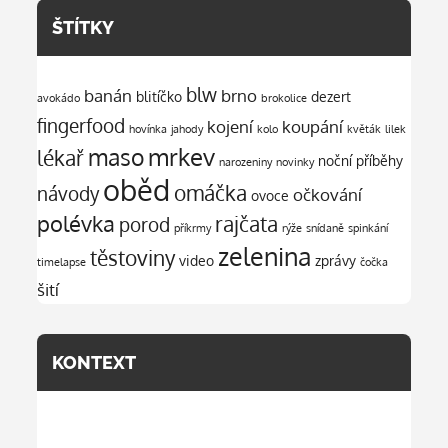
ŠTÍTKY
blw
banán
brno
blitíčko
dezert
avokádo
brokolice
fingerfood
kojení
koupání
hovínka
jahody
kolo
květák
lilek
mrkev
maso
lékař
noční příběhy
narozeniny
novinky
oběd
omáčka
návody
očkování
ovoce
polévka
rajčata
porod
příkrmy
rýže
snídaně
spinkání
zelenina
těstoviny
video
zprávy
timelapse
čočka
šití
KONTEXT