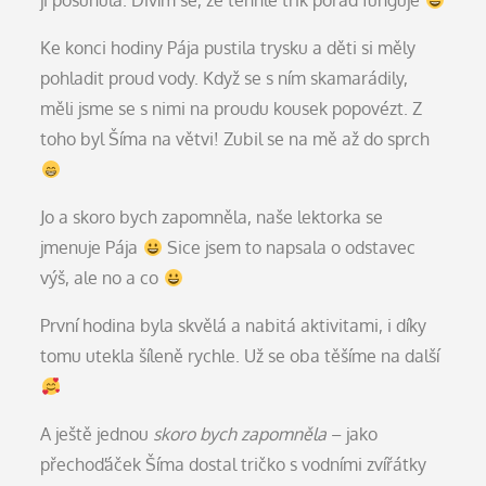
ji posunula. Divím se, že tenhle trik pořád funguje
Ke konci hodiny Pája pustila trysku a děti si měly
pohladit proud vody. Když se s ním skamarádily,
měli jsme se s nimi na proudu kousek popovézt. Z
toho byl Šíma na větvi! Zubil se na mě až do sprch
Jo a skoro bych zapomněla, naše lektorka se
jmenuje Pája
Sice jsem to napsala o odstavec
výš, ale no a co
První hodina byla skvělá a nabitá aktivitami, i díky
tomu utekla šíleně rychle. Už se oba těšíme na další
A ještě jednou
skoro bych zapomněla
– jako
přechoďáček Šíma dostal tričko s vodními zvířátky