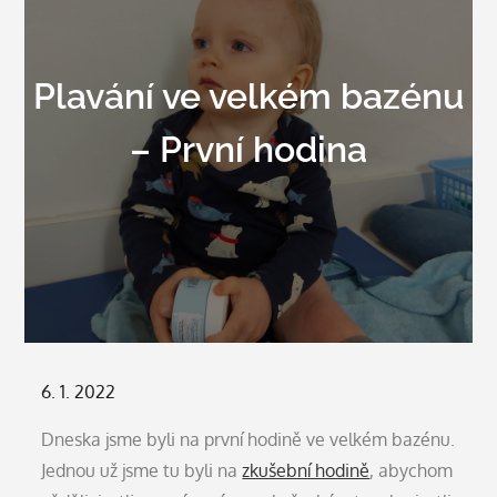
Plavání ve velkém bazénu
– První hodina
Posted
6. 1. 2022
on
Dneska jsme byli na první hodině ve velkém bazénu.
Jednou už jsme tu byli na
zkušební hodině
, abychom