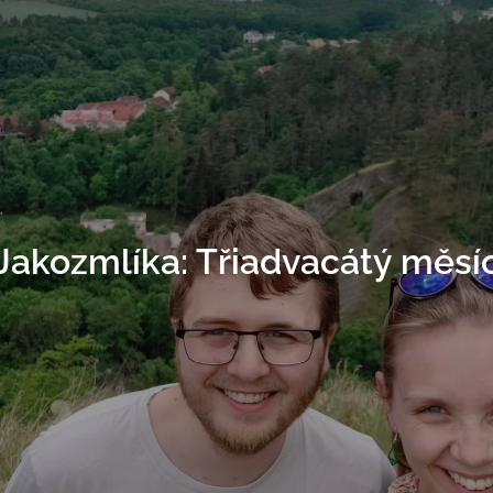
Jakozmlíka: Třiadvacátý měsí