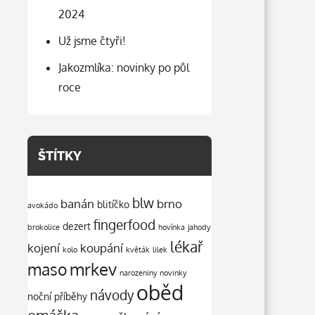
2024
Už jsme čtyři!
Jakozmlíka: novinky po půl
roce
ŠTÍTKY
blw
banán
brno
blitíčko
avokádo
fingerfood
dezert
brokolice
hovínka
jahody
lékař
kojení
koupání
kolo
květák
lilek
mrkev
maso
narozeniny
novinky
oběd
návody
noční příběhy