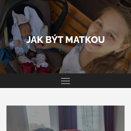
Skip
to
content
JAK BÝT MATKOU