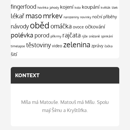
fingerfood
kojení
koupání
hovínka
jahody
kolo
květák
lilek
mrkev
maso
lékař
noční příběhy
narozeniny
novinky
oběd
omáčka
návody
očkování
ovoce
polévka
rajčata
porod
příkrmy
rýže
snídaně
spinkání
zelenina
těstoviny
video
zprávy
timelapse
čočka
šití
KONTEXT
Míša má Matouše. Matouš má Míšu. Spolu
mají Šímu a Kryštůfka.