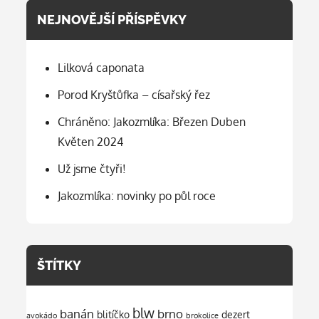
NEJNOVĚJŠÍ PŘÍSPĚVKY
Lilková caponata
Porod Kryštůfka – císařský řez
Chráněno: Jakozmlíka: Březen Duben
Květen 2024
Už jsme čtyři!
Jakozmlíka: novinky po půl roce
ŠTÍTKY
blw
banán
brno
blitíčko
dezert
avokádo
brokolice