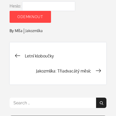
Heslo:
By
Míša
Jakozmlíka
Navigace
Letní kloboučky
pro
Jakozmlíka: Třiadvacátý měsíc
příspěvek
Search
Search
for: