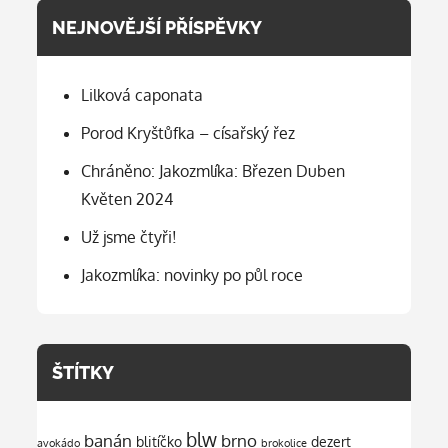
NEJNOVĚJŠÍ PŘÍSPĚVKY
Lilková caponata
Porod Kryštůfka – císařský řez
Chráněno: Jakozmlíka: Březen Duben
Květen 2024
Už jsme čtyři!
Jakozmlíka: novinky po půl roce
ŠTÍTKY
blw
banán
brno
blitíčko
dezert
avokádo
brokolice