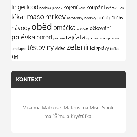
fingerfood
kojení
koupání
hovínka
jahody
kolo
květák
lilek
mrkev
maso
lékař
noční příběhy
narozeniny
novinky
oběd
omáčka
návody
očkování
ovoce
polévka
rajčata
porod
příkrmy
rýže
snídaně
spinkání
zelenina
těstoviny
video
zprávy
timelapse
čočka
šití
KONTEXT
Míša má Matouše. Matouš má Míšu. Spolu
mají Šímu a Kryštůfka.