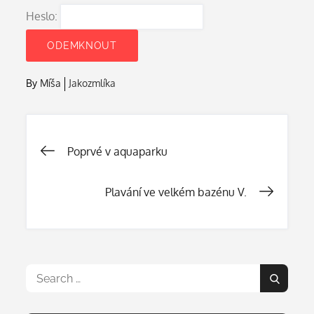
Heslo:
By
Míša
Jakozmlíka
Navigace
Poprvé v aquaparku
pro
Plavání ve velkém bazénu V.
příspěvek
Search
Search
for: