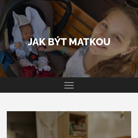
Skip
to
content
JAK BÝT MATKOU