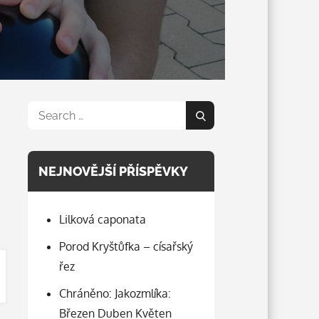
Search
Search
for:
NEJNOVĚJŠÍ PŘÍSPĚVKY
Lilková caponata
Porod Kryštůfka – císařský
řez
Chráněno: Jakozmlíka:
Březen Duben Květen