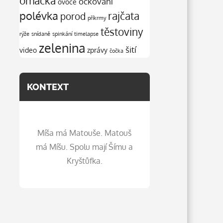
omáčka
očkování
ovoce
polévka
rajčata
porod
příkrmy
těstoviny
rýže
snídaně
spinkání
timelapse
zelenina
šití
video
zprávy
čočka
KONTEXT
Míša má Matouše. Matouš
má Míšu. Spolu mají Šímu a
Kryštůfka.