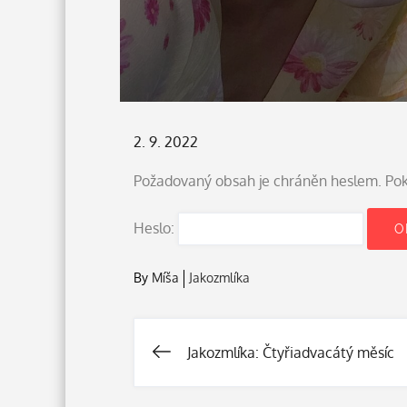
Posted
2. 9. 2022
on
Požadovaný obsah je chráněn heslem. Pokud
Heslo:
By
Míša
Jakozmlíka
Jakozmlíka: Čtyřiadvacátý měsíc
Navigace