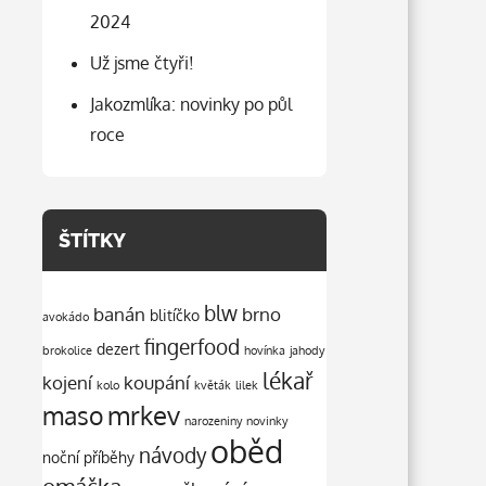
2024
Už jsme čtyři!
Jakozmlíka: novinky po půl
roce
ŠTÍTKY
blw
banán
brno
blitíčko
avokádo
fingerfood
dezert
brokolice
hovínka
jahody
lékař
kojení
koupání
kolo
květák
lilek
mrkev
maso
narozeniny
novinky
oběd
návody
noční příběhy