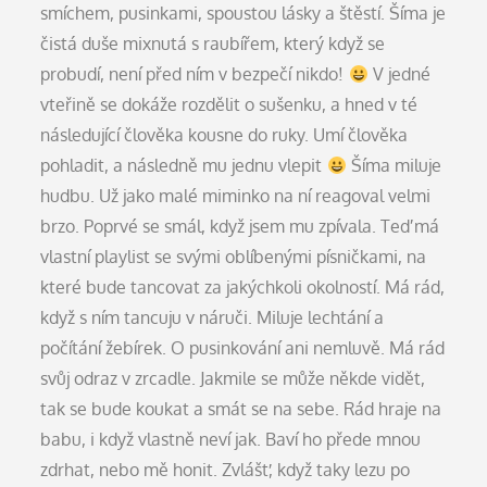
smíchem, pusinkami, spoustou lásky a štěstí. Šíma je
čistá duše mixnutá s raubířem, který když se
probudí, není před ním v bezpečí nikdo!
V jedné
vteřině se dokáže rozdělit o sušenku, a hned v té
následující člověka kousne do ruky. Umí člověka
pohladit, a následně mu jednu vlepit
Šíma miluje
hudbu. Už jako malé miminko na ní reagoval velmi
brzo. Poprvé se smál, když jsem mu zpívala. Teď má
vlastní playlist se svými oblíbenými písničkami, na
které bude tancovat za jakýchkoli okolností. Má rád,
když s ním tancuju v náruči. Miluje lechtání a
počítání žebírek. O pusinkování ani nemluvě. Má rád
svůj odraz v zrcadle. Jakmile se může někde vidět,
tak se bude koukat a smát se na sebe. Rád hraje na
babu, i když vlastně neví jak. Baví ho přede mnou
zdrhat, nebo mě honit. Zvlášť, když taky lezu po