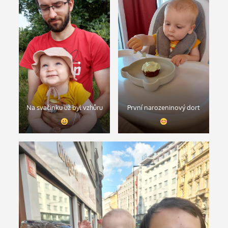
Na svačinku už byl vzhůru
První narozeninový dort