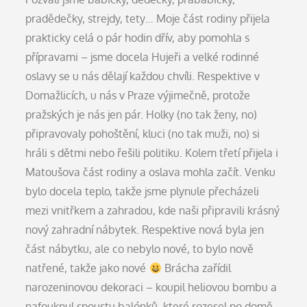
pradědečky, strejdy, tety… Moje část rodiny přijela
prakticky celá o pár hodin dřív, aby pomohla s
přípravami – jsme docela Hujeři a velké rodinné
oslavy se u nás dělají každou chvíli. Respektive v
Domažlicích, u nás v Praze výjimečně, protože
pražských je nás jen pár. Holky (no tak ženy, no)
připravovaly pohoštění, kluci (no tak muži, no) si
hráli s dětmi nebo řešili politiku. Kolem třetí přijela i
Matoušova část rodiny a oslava mohla začít. Venku
bylo docela teplo, takže jsme plynule přecházeli
mezi vnitřkem a zahradou, kde naši připravili krásný
nový zahradní nábytek. Respektive nová byla jen
část nábytku, ale co nebylo nové, to bylo nově
natřené, takže jako nové
Brácha zařídil
narozeninovou dekoraci – koupil heliovou bombu a
nafouknul spoustu balónků, které rozesel po domě