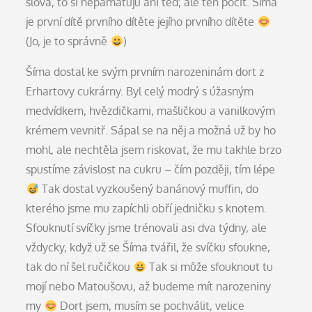
slova, to si nepamatuju ani teď, ale ten pocit. Šíma
je první dítě prvního dítěte jejího prvního dítěte
(Jo, je to správně
)
Šíma dostal ke svým prvním narozeninám dort z
Erhartovy cukrárny. Byl celý modrý s úžasným
medvídkem, hvězdičkami, mašličkou a vanilkovým
krémem vevnitř. Sápal se na něj a možná už by ho
mohl, ale nechtěla jsem riskovat, že mu takhle brzo
spustíme závislost na cukru – čím později, tím lépe
Tak dostal vyzkoušený banánový muffin, do
kterého jsme mu zapíchli obří jedničku s knotem.
Sfouknutí svíčky jsme trénovali asi dva týdny, ale
vždycky, když už se Šíma tvářil, že svíčku sfoukne,
tak do ní šel ručičkou
Tak si může sfouknout tu
mojí nebo Matoušovu, až budeme mít narozeniny
my
Dort jsem, musím se pochválit, velice