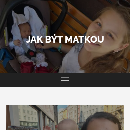
Skip
to
content
JAK BÝT MATKOU