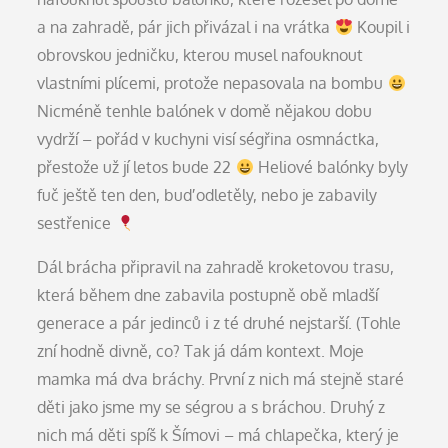
a na zahradě, pár jich přivázal i na vrátka
Koupil i
obrovskou jedničku, kterou musel nafouknout
vlastními plícemi, protože nepasovala na bombu
Nicméně tenhle balónek v domě nějakou dobu
vydrží – pořád v kuchyni visí ségřina osmnáctka,
přestože už jí letos bude 22
Heliové balónky byly
fuč ještě ten den, buď odletěly, nebo je zabavily
sestřenice
Dál brácha připravil na zahradě kroketovou trasu,
která během dne zabavila postupně obě mladší
generace a pár jedinců i z té druhé nejstarší. (Tohle
zní hodně divně, co? Tak já dám kontext. Moje
mamka má dva bráchy. První z nich má stejně staré
děti jako jsme my se ségrou a s bráchou. Druhý z
nich má děti spíš k Šímovi – má chlapečka, který je