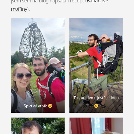
jsem sem na blog napsala i recept (
Banánové
muffiny
).
Tak přijdeme ještě jednou
Spící výletník