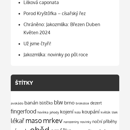
Lilková caponata
Porod Kryštůfka – císařský řez
Chráněno: Jakozmlíka: Březen Duben
Květen 2024
Už jsme čtyři!
Jakozmlíka: novinky po půl roce
ŠTÍTKY
blw
banán
brno
blitíčko
dezert
avokádo
brokolice
fingerfood
kojení
koupání
hovínka
jahody
kolo
květák
lilek
mrkev
maso
lékař
noční příběhy
narozeniny
novinky
oběd