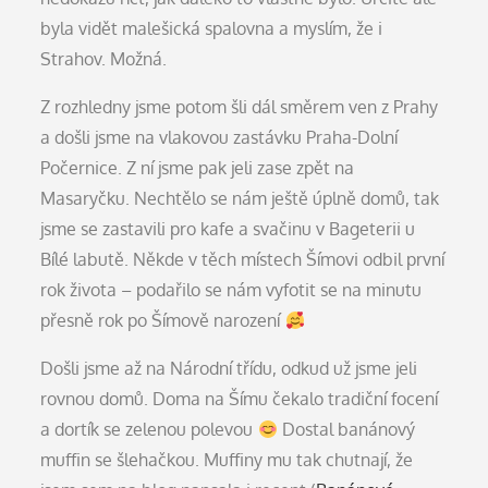
byla vidět malešická spalovna a myslím, že i
Strahov. Možná.
Z rozhledny jsme potom šli dál směrem ven z Prahy
a došli jsme na vlakovou zastávku Praha-Dolní
Počernice. Z ní jsme pak jeli zase zpět na
Masaryčku. Nechtělo se nám ještě úplně domů, tak
jsme se zastavili pro kafe a svačinu v Bageterii u
Bílé labutě. Někde v těch místech Šímovi odbil první
rok života – podařilo se nám vyfotit se na minutu
přesně rok po Šímově narození
Došli jsme až na Národní třídu, odkud už jsme jeli
rovnou domů. Doma na Šímu čekalo tradiční focení
a dortík se zelenou polevou
Dostal banánový
muffin se šlehačkou. Muffiny mu tak chutnají, že