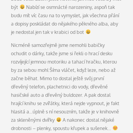
být
Nabízí se osmnácté narozeniny, aspoň tak
budu mít víc času na to vymyslet, jak všechna přání
a dopisy poskládat do nějakého pěkného alba, aby
je nedostal jen tak v krabici od bot
Nicméně samozřejmě jsme nemohli babičky
ochudit o dárky, takže jsme si řekli o hrací desku
rozvíjející jemnou motoriku a tahací hračku, kterou
by za sebou mohl Šíma vláčet, když leze, nebo až
začne běhat. Mimo to dostal ještě svůj první
dřevěný telefon, plachetnici do vody, dřevěné
hasičské auto a dřevěný buldozer. A pak dostal
hrající knihu se zvířátky, která nejde vypnout, je fakt
hlasitá a…úplně s ní nesouzním, takže je v knihovně
za skleněnými dvířky
A nakonec dostal nějaké
drobnosti – plenky, spoustu křupek a sušenek…