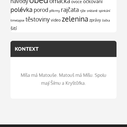
omáčka
návody
očkování
ovoce
polévka
rajčata
porod
příkrmy
rýže
snídaně
spinkání
zelenina
těstoviny
video
zprávy
timelapse
čočka
šití
KONTEXT
Míša má Matouše. Matouš má Míšu. Spolu
mají Šímu a Kryštůfka.