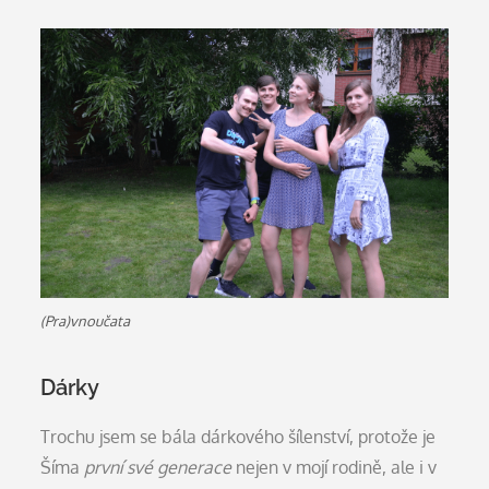
(Pra)vnoučata
Dárky
Trochu jsem se bála dárkového šílenství, protože je
Šíma
první své generace
nejen v mojí rodině, ale i v