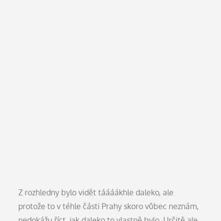
Z rozhledny bylo vidět táááákhle daleko, ale
protože to v téhle části Prahy skoro vůbec neznám,
nedokážu říct, jak daleko to vlastně bylo. Určitě ale