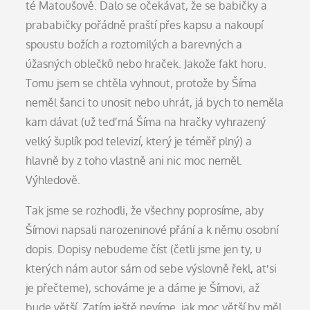
té Matoušově. Dalo se očekávat, že se babičky a
prababičky pořádně praští přes kapsu a nakoupí
spoustu božích a roztomilých a barevných a
úžasných oblečků nebo hraček. Jakože fakt horu.
Tomu jsem se chtěla vyhnout, protože by Šíma
neměl šanci to unosit nebo uhrát, já bych to neměla
kam dávat (už teď má Šíma na hračky vyhrazený
velký šuplík pod televizí, který je téměř plný) a
hlavně by z toho vlastně ani nic moc neměl.
Výhledově.
Tak jsme se rozhodli, že všechny poprosíme, aby
Šímovi napsali narozeninové přání a k němu osobní
dopis. Dopisy nebudeme číst (četli jsme jen ty, u
kterých nám autor sám od sebe výslovně řekl, ať si
je přečteme), schováme je a dáme je Šímovi, až
bude větší. Zatím ještě nevíme, jak moc větší by měl