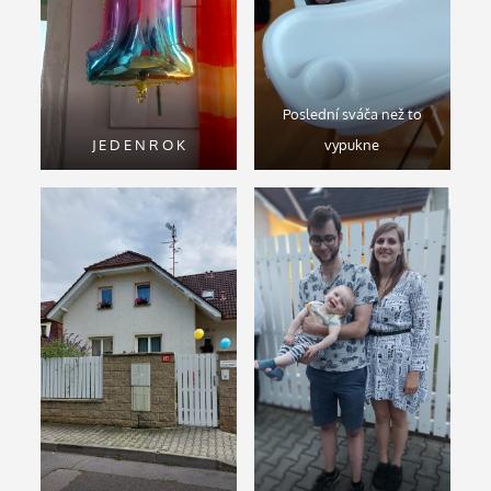
Poslední sváča než to
J E D E N R O K
vypukne