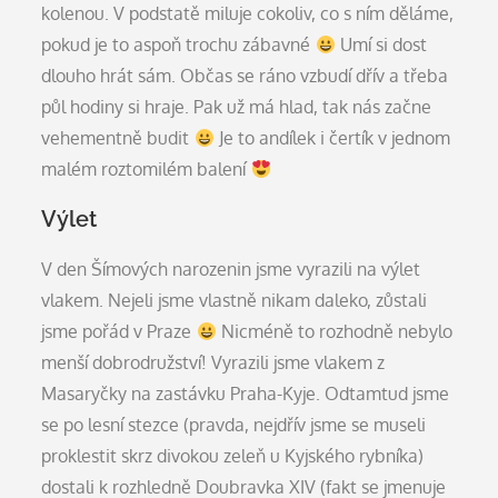
kolenou. V podstatě miluje cokoliv, co s ním děláme,
pokud je to aspoň trochu zábavné
Umí si dost
dlouho hrát sám. Občas se ráno vzbudí dřív a třeba
půl hodiny si hraje. Pak už má hlad, tak nás začne
vehementně budit
Je to andílek i čertík v jednom
malém roztomilém balení
Výlet
V den Šímových narozenin jsme vyrazili na výlet
vlakem. Nejeli jsme vlastně nikam daleko, zůstali
jsme pořád v Praze
Nicméně to rozhodně nebylo
menší dobrodružství! Vyrazili jsme vlakem z
Masaryčky na zastávku Praha-Kyje. Odtamtud jsme
se po lesní stezce (pravda, nejdřív jsme se museli
proklestit skrz divokou zeleň u Kyjského rybníka)
dostali k rozhledně Doubravka XIV (fakt se jmenuje