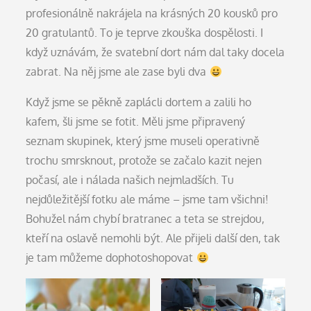
profesionálně nakrájela na krásných 20 kousků pro
20 gratulantů. To je teprve zkouška dospělosti. I
když uznávám, že svatební dort nám dal taky docela
zabrat. Na něj jsme ale zase byli dva
Když jsme se pěkně zaplácli dortem a zalili ho
kafem, šli jsme se fotit. Měli jsme připravený
seznam skupinek, který jsme museli operativně
trochu smrsknout, protože se začalo kazit nejen
počasí, ale i nálada našich nejmladších. Tu
nejdůležitější fotku ale máme – jsme tam všichni!
Bohužel nám chybí bratranec a teta se strejdou,
kteří na oslavě nemohli být. Ale přijeli další den, tak
je tam můžeme dophotoshopovat