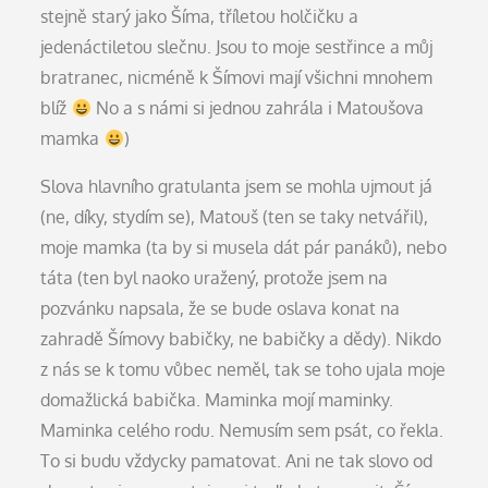
stejně starý jako Šíma, tříletou holčičku a
jedenáctiletou slečnu. Jsou to moje sestřince a můj
bratranec, nicméně k Šímovi mají všichni mnohem
blíž
No a s námi si jednou zahrála i Matoušova
mamka
)
Slova hlavního gratulanta jsem se mohla ujmout já
(ne, díky, stydím se), Matouš (ten se taky netvářil),
moje mamka (ta by si musela dát pár panáků), nebo
táta (ten byl naoko uražený, protože jsem na
pozvánku napsala, že se bude oslava konat na
zahradě Šímovy babičky, ne babičky a dědy). Nikdo
z nás se k tomu vůbec neměl, tak se toho ujala moje
domažlická babička. Maminka mojí maminky.
Maminka celého rodu. Nemusím sem psát, co řekla.
To si budu vždycky pamatovat. Ani ne tak slovo od