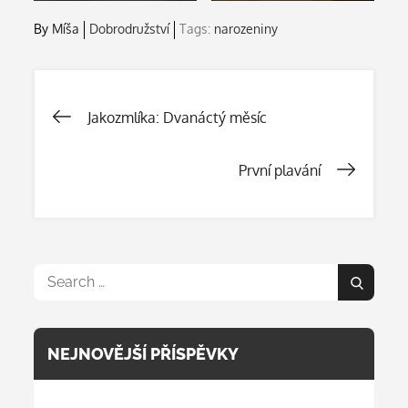
By
Míša
Dobrodružství
Tags:
narozeniny
Navigace
Jakozmlíka: Dvanáctý měsíc
pro
První plavání
příspěvek
Search
Search
for:
NEJNOVĚJŠÍ PŘÍSPĚVKY