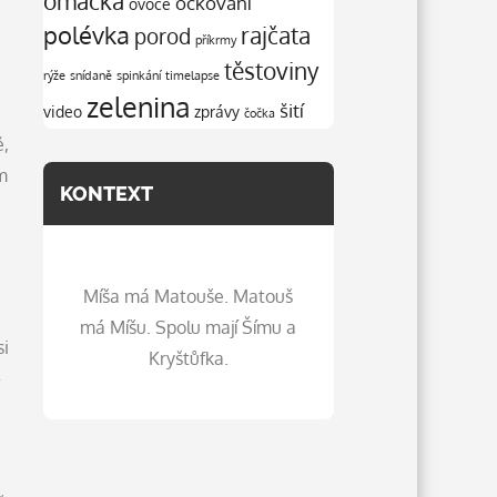
omáčka
očkování
ovoce
polévka
rajčata
porod
příkrmy
těstoviny
rýže
snídaně
spinkání
timelapse
zelenina
šití
video
zprávy
čočka
ě,
m
KONTEXT
Míša má Matouše. Matouš
má Míšu. Spolu mají Šímu a
si
Kryštůfka.
–