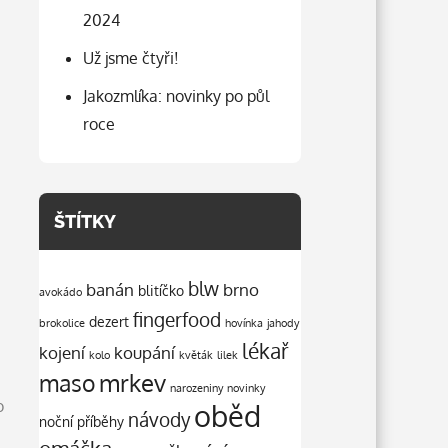
2024
Už jsme čtyři!
Jakozmlíka: novinky po půl
roce
ŠTÍTKY
blw
banán
brno
blitíčko
avokádo
fingerfood
dezert
brokolice
hovínka
jahody
lékař
kojení
koupání
kolo
květák
lilek
mrkev
maso
narozeniny
novinky
o
oběd
návody
noční příběhy