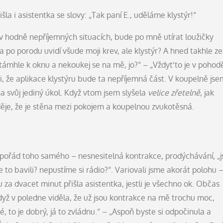
la i asistentka se slovy: „Tak paní E., uděláme klystýr!“
 v hodně nepříjemných situacích, bude po mně utírat loužičky
 po porodu uvidí všude moji krev, ale klystýr? A hned takhle ze
támhle k oknu a nekoukej se na mě, jo?“ – „Vždyť to je v pohod
si, že aplikace klystýru bude ta nepříjemná část. V koupelně jse
na svůj jediný úkol. Když vtom jsem slyšela
velice zřetelně
, jak
děje, že je stěna mezi pokojem a koupelnou zvukotěsná.
pořád toho samého – nesnesitelná kontrakce, prodýchávání, „j
se to bavili? nepustíme si rádio?“. Variovali jsme akorát polohu 
ou za dvacet minut přišla asistentka, jestli je všechno ok. Občas
dyž v poledne viděla, že už jsou kontrakce na mě trochu moc,
é, to je dobrý, já to zvládnu.“ – „Aspoň byste si odpočinula a