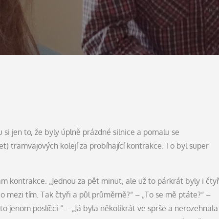
i jen to, že byly úplně prázdné silnice a pomalu se
et) tramvajových kolejí za probíhající kontrakce. To byl super
m kontrakce. „Jednou za pět minut, ale už to párkrát byly i čtyř
co mezi tím. Tak čtyři a půl průměrně?“ – „To se mě ptáte?“ –
u to jenom poslíčci.“ – „Já byla několikrát ve sprše a nerozehnala