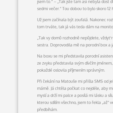
jsem to.“ – „Tak jste tam asi nebyla dost
sedmi večer.“ Tou dobou to bylo skoro 12 
Už jsem začínala být zoufalá. Nakonec rozh
tom trváte, tak já vás teda dám na monito
„Tak vy domů rozhodně nepůjdete, vždyť ro
sestra. Doprovodila mě na porodní box a já
Na boxu se mi představila porodní asistent
ze zvyku představila svým dívčím jménem,
pokaždé oslovila příjmením správným.
Při čekání na Matouše mi přišla SMS od je
mámě. Já chtěla počkat co nejdéle, aby mi
myslí a drží mi palce a posílá mi lásku a 
kterou sdílím všechno, jsem to řekla „až“ 
předbíhám.