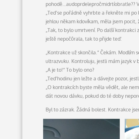
pohodě…audoprdelepročmidrtíobratle?? Vyd
„Teď se pořádně vyhrbte a řekněte mi po k
jehlou někam kdovíkam, měla jsem pocit, ž
„Tak, to bylo umrtvení. Po další kontrakci 
ještě nepočůrala, tak to přijde teď.
„Kontrakce už skončila.“ Čekám. Modlím se
ultrazvuku. Kontroluju, jestli mám jazyk v
„A je to!“ To bylo ono?
„Teď hodinu jen ležte a dávejte pozor, jestl
„O kontrakcích byste měla vědět, ale nemě
dát novou dávku, pokud do té doby neporod
Byl to zázrak. Žádná bolest. Kontrakce js