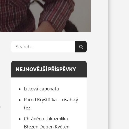
Search
Search
for:
NEJNOVĚJŠÍ PŘÍSPĚVKY
Lilková caponata
Porod Kryštůfka – císařský
i
řez
Chráněno: Jakozmlíka:
Březen Duben Květen