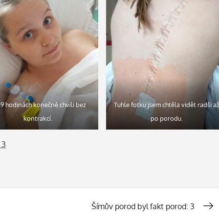
19 hodinách konečně chvíli bez
Tuhle fotku jsem chtěla vidět radši a
kontrakcí.
po porodu.
 3
Šímův porod byl fakt porod: 3