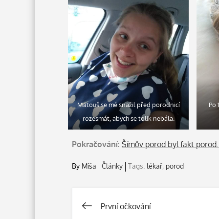
Matouš se mě snažil před porodnicí
Po 
rozesmát, abych se tolik nebála.
Pokračování:
Šímův porod byl fakt porod:
By
Míša
Články
Tags:
lékař
,
porod
První očkování
Navigace