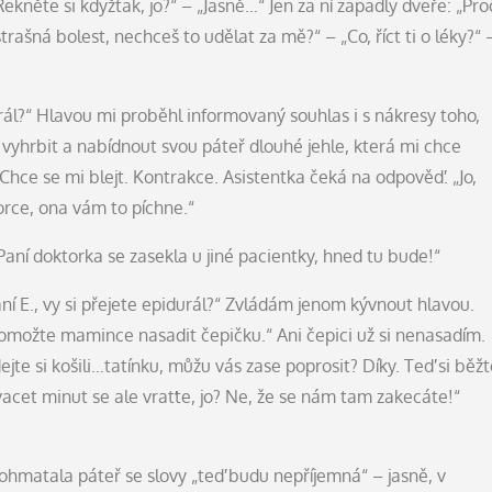
ekněte si kdyžtak, jo?“ – „Jasně…“ Jen za ní zapadly dveře: „Pro
strašná bolest, nechceš to udělat za mě?“ – „Co, říct ti o léky?“ 
durál?“ Hlavou mi proběhl informovaný souhlas i s nákresy toho,
 vyhrbit a nabídnout svou páteř dlouhé jehle, která mi chce
Chce se mi blejt. Kontrakce. Asistentka čeká na odpověď. „Jo,
torce, ona vám to píchne.“
aní doktorka se zasekla u jiné pacientky, hned tu bude!“
aní E., vy si přejete epidurál?“ Zvládám jenom kývnout hlavou.
pomožte mamince nasadit čepičku.“ Ani čepici už si nenasadím.
jte si košili…tatínku, můžu vás zase poprosit? Díky. Teď si běžt
vacet minut se ale vraťte, jo? Ne, že se nám tam zakecáte!“
ohmatala páteř se slovy „teď budu nepříjemná“ – jasně, v