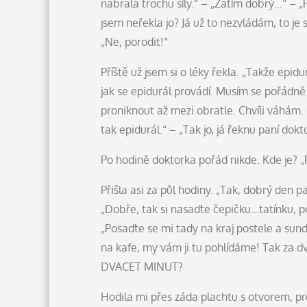
nabrala trochu síly.“ – „Zatím dobrý…“ – „Ř
jsem neřekla jo? Já už to nezvládám, to je 
„Ne, porodit!“
Příště už jsem si o léky řekla. „Takže epi
jak se epidurál provádí. Musím se pořádně
proniknout až mezi obratle. Chvíli váhám. 
tak epidurál.“ – „Tak jo, já řeknu paní dok
Po hodině doktorka pořád nikde. Kde je? „P
Přišla asi za půl hodiny. „Tak, dobrý den p
„Dobře, tak si nasaďte čepičku…tatínku, 
„Posaďte se mi tady na kraj postele a sunde
na kafe, my vám ji tu pohlídáme! Tak za d
DVACET MINUT?
Hodila mi přes záda plachtu s otvorem, pr