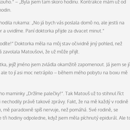
 dlouho.“ – „Byla jsem tam skoro hodinu. Kontrakce mám už od
hodin.
odila rukama: „No já bych vás poslala domů no, ale jestli na
r a uvidíme. Paní doktorka přijde za dvacet minut.“
díte!“ Doktorka měla na můj stav očividně jiný pohled, než
 zavolala Matoušovi, že už může přijít.
ka, jejíž jméno jsem zvládla okamžitě zapomenout. Já jsem se jí
 ale to jí asi moc netrápilo – během mého pobytu na boxu mě
ho maminky „Držíme palečky!“. Tak Matouš už to stihnul říct
 nechodily právě takové zprávy. Fakt, že na mě každý v rodině
sílu, mě paradoxně spíš nervuje, než pomáhá. Své rodině, se
ve tři hodiny odpoledne, když jsem měla píchnutý epidurál. Ale t