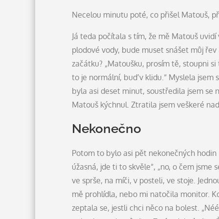
Necelou minutu poté, co přišel Matouš, přiš
Já teda počítala s tím, že mě Matouš uvidí
plodové vody, bude muset snášet můj řev a
začátku? „Matoušku, prosím tě, stoupni si 
to je normální, buď v klidu.“ Myslela jsem 
byla asi deset minut, soustředila jsem se 
Matouš kýchnul. Ztratila jsem veškeré na
Nekonečno
Potom to bylo asi pět nekonečných hodin 
úžasná, jde ti to skvěle“, „no, o čem jsme 
ve sprše, na míči, v posteli, ve stoje. Jedn
mě prohlídla, nebo mi natočila monitor. K
zeptala se, jestli chci něco na bolest. „Néé