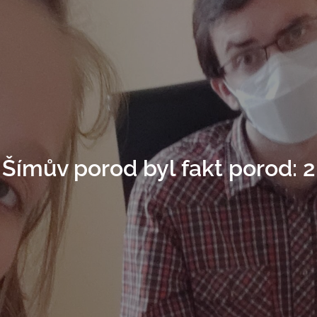
Šímův porod byl fakt porod: 2