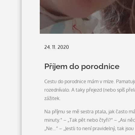
Posted
24. 11. 2020
on
Příjem do porodnice
Cestu do porodnice mám v mlze. Pamatuju s
rozednívalo. A taky přejezd (nebo spíš přel
zážitek.
Na příjmu se mě sestra ptala, jak často má
minuty.“ – „Tak pět nebo čtyři?“ – „Asi ně
„Ne…“ – „Jestli to není pravidelný, tak jso