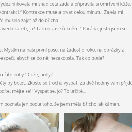
ezinfikovala mi snad celá záda a připravila si umrtvení kůže.
ontrakci.“ Kontrakce musela trvat celou minutu. Zajela mi
e musela zajet až do břicha.
zavedu katetr, jo? Tak mi zase řekněte.“ Paráda, jestli jsem se
. Myslím na naši první pusu, na žádost o ruku, na obrázky z
 bezpečí, abych se do něj nezakousla. Tak co bude?
i cítíte nohy.“ Cože, nohy?
ly by bolet. Zkuste se trochu vyspat. Za dvě hodiny vám přijd
íte, mějte se!“ Vyspat se, jo? To určitě…
em poznala jen podle toho, že jsem měla břicho jak kámen.