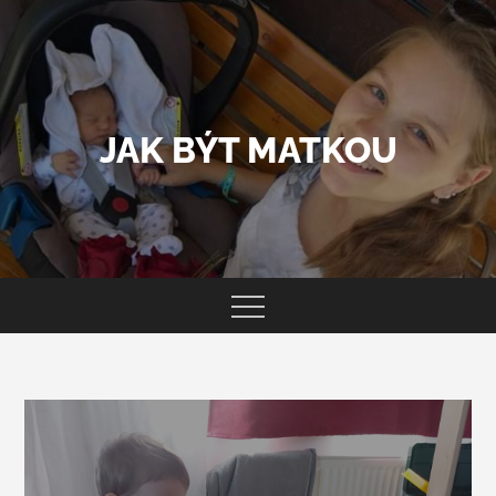
Skip
to
content
JAK BÝT MATKOU