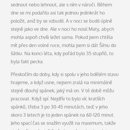
sednout nebo lehnout, ale s ním v náruči. Během
dne se mi podařilo asi tak jednou jedinkrát ho
položit, aniž by se vzbudil. A v noci se budil úplně
stejně jako ve dne. Ale v noci ho nosil Maty, abych
mohla aspoň chvíli ležet sama. Pokud jsem chtěla
mít přes den volné ruce, mohla jsem si dát Šímu do
šátku. Na konci léta, kdy pořád bylo 35 stupňů, to
byla fakt pecka.
Přeskočím do doby, kdy si spolu v jeho bdělém stavu
hrajeme, a když usne, nejsem zralá na minimálně
stejně dlouhý spánek, jaký má on. V té době můžu
pracovat. Když spí. Nejdřív to bylo víc kratších
spánků, třeba 3 po 30-45 minutách, teď, v jeho
skoro 3 letech je to jeden spánek na 60-120 minut.
Jeho spací čas se snažím využít na maximum, takže