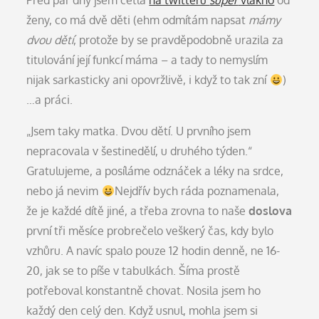
Před pár dny jsem četla
na twitteru
super
vlákno
od
ženy, co má dvě děti (ehm odmítám napsat
mámy
dvou dětí
, protože by se pravděpodobně urazila za
titulování její funkcí máma – a tady to nemyslím
nijak sarkasticky ani opovržlivě, i když to tak zní
)
…a práci.
„Jsem taky matka. Dvou dětí. U prvního jsem
nepracovala v šestinedělí, u druhého týden.“
Gratulujeme, a posíláme odznáček a léky na srdce,
nebo já nevim
Nejdřív bych ráda poznamenala,
že je každé dítě jiné, a třeba zrovna to naše
doslova
první tři měsíce probrečelo veškerý čas, kdy bylo
vzhůru. A navíc spalo pouze 12 hodin denně, ne 16-
20, jak se to píše v tabulkách. Šíma prostě
potřeboval konstantně chovat. Nosila jsem ho
každý den celý den. Když usnul, mohla jsem si