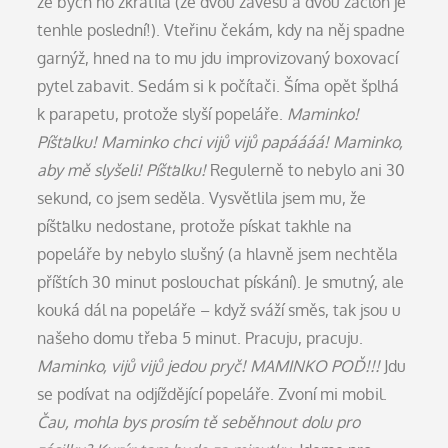
že bych ho zkrátila (ze dvou závěsů a dvou záclon je
tenhle poslední!). Vteřinu čekám, kdy na něj spadne
garnýž, hned na to mu jdu improvizovaný boxovací
pytel zabavit. Sedám si k počítači. Šíma opět šplhá
k parapetu, protože slyší popeláře.
Maminko!
Píšťalku! Maminko chci vijů vijů papáááá! Maminko,
aby mě slyšeli! Píšťalku!
Regulerně to nebylo ani 30
sekund, co jsem seděla. Vysvětlila jsem mu, že
píšťalku nedostane, protože pískat takhle na
popeláře by nebylo slušný (a hlavně jsem nechtěla
příštích 30 minut poslouchat pískání). Je smutný, ale
kouká dál na popeláře – když sváží směs, tak jsou u
našeho domu třeba 5 minut. Pracuju, pracuju.
Maminko, vijů vijů jedou pryč! MAMINKO POĎ!!!
Jdu
se podívat na odjíždějící popeláře. Zvoní mi mobil.
Čau, mohla bys prosím tě seběhnout dolu pro