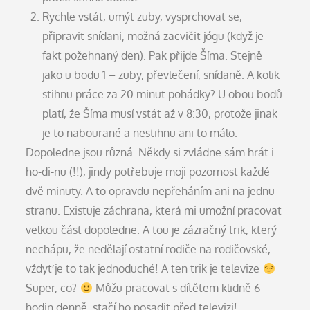
Rychle vstát, umýt zuby, vysprchovat se,
připravit snídani, možná zacvičit jógu (když je
fakt požehnaný den). Pak přijde Šíma. Stejně
jako u bodu 1 – zuby, převlečení, snídaně. A kolik
stihnu práce za 20 minut pohádky? U obou bodů
platí, že Šíma musí vstát až v 8:30, protože jinak
je to nabourané a nestihnu ani to málo.
Dopoledne jsou různá. Někdy si zvládne sám hrát i
ho-di-nu (!!), jindy potřebuje moji pozornost každé
dvě minuty. A to opravdu nepřeháním ani na jednu
stranu. Existuje záchrana, která mi umožní pracovat
velkou část dopoledne. A tou je zázračný trik, který
nechápu, že nedělají ostatní rodiče na rodičovské,
vždyť je to tak jednoduché! A ten trik je televize
Super, co?
Můžu pracovat s dítětem klidně 6
hodin denně, stačí ho posadit před televizi!