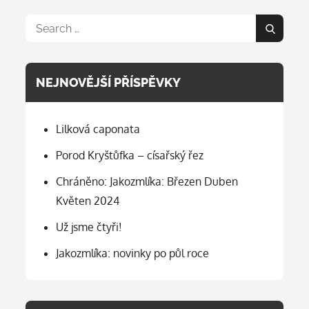
Search
Search
for:
NEJNOVĚJŠÍ PŘÍSPĚVKY
Lilková caponata
Porod Kryštůfka – císařský řez
Chráněno: Jakozmlíka: Březen Duben
Květen 2024
Už jsme čtyři!
Jakozmlíka: novinky po půl roce