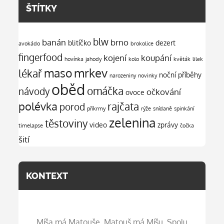
ŠTÍTKY
blw
banán
brno
blitíčko
dezert
avokádo
brokolice
fingerfood
kojení
koupání
hovínka
jahody
kolo
květák
lilek
mrkev
maso
lékař
noční příběhy
narozeniny
novinky
oběd
omáčka
návody
očkování
ovoce
polévka
rajčata
porod
příkrmy
rýže
snídaně
spinkání
zelenina
těstoviny
video
zprávy
timelapse
čočka
šití
KONTEXT
Míša má Matouše. Matouš má Míšu. Spolu