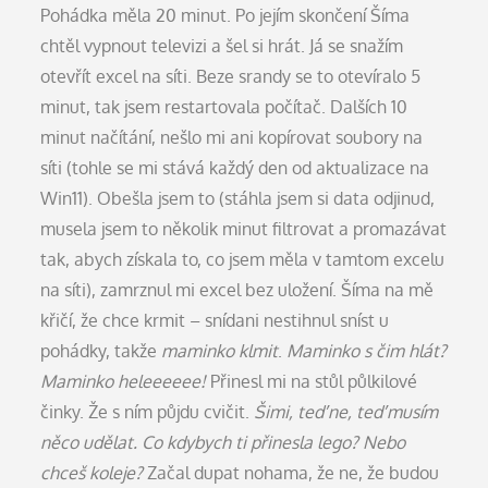
Pohádka měla 20 minut. Po jejím skončení Šíma
chtěl vypnout televizi a šel si hrát. Já se snažím
otevřít excel na síti. Beze srandy se to otevíralo 5
minut, tak jsem restartovala počítač. Dalších 10
minut načítání, nešlo mi ani kopírovat soubory na
síti (tohle se mi stává každý den od aktualizace na
Win11). Obešla jsem to (stáhla jsem si data odjinud,
musela jsem to několik minut filtrovat a promazávat
tak, abych získala to, co jsem měla v tamtom excelu
na síti), zamrznul mi excel bez uložení. Šíma na mě
křičí, že chce krmit – snídani nestihnul sníst u
pohádky, takže
maminko klmit
.
Maminko s čim hlát?
Maminko heleeeeee!
Přinesl mi na stůl půlkilové
činky. Že s ním půjdu cvičit.
Šimi, teď ne, teď musím
něco udělat. Co kdybych ti přinesla lego? Nebo
chceš koleje?
Začal dupat nohama, že ne, že budou