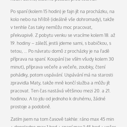
Po spaní (kolem 15 hodin) je fajn jít na procházku, na
kolo nebo na hřiště (ideálně vše dohromady), takže
v tenhle čas taky nemůžu moc pracovat,
překvapivě. Z pobytu venku se vracíme kolem 18. až
19. hodiny – záleží, jestli jdeme sami, s babičkou, s
tetou, … Po návratu domů z procházky je na řadě
příprava na spaní. Koupání (se vším všudy kolem 30
minut), příprava večeře a večeře, zoubky, čtení
pohádky, potom uspávání. Uspávání má na starosti
zpravidla Maty, takže mně končí služba a můžu jít
pracovat. Ten čas nastává většinou mezi 20. a 21.
hodinou. A to jdu od jednoho k druhému, žádné
prostoje a podobně.
Zatím jsem na tom časově takhle: ráno max 45 min