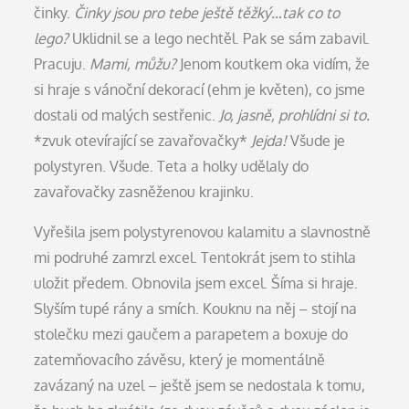
činky.
Činky jsou pro tebe ještě těžký…tak co to
lego?
Uklidnil se a lego nechtěl. Pak se sám zabavil.
Pracuju.
Mami, můžu?
Jenom koutkem oka vidím, že
si hraje s vánoční dekorací (ehm je květen), co jsme
dostali od malých sestřenic.
Jo, jasně, prohlídni si to.
*zvuk otevírající se zavařovačky*
Jejda!
Všude je
polystyren. Všude. Teta a holky udělaly do
zavařovačky zasněženou krajinku.
Vyřešila jsem polystyrenovou kalamitu a slavnostně
mi podruhé zamrzl excel. Tentokrát jsem to stihla
uložit předem. Obnovila jsem excel. Šíma si hraje.
Slyším tupé rány a smích. Kouknu na něj – stojí na
stolečku mezi gaučem a parapetem a boxuje do
zatemňovacího závěsu, který je momentálně
zavázaný na uzel – ještě jsem se nedostala k tomu,