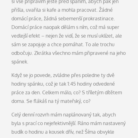
si vše připravím ještě před spaním, abych pak jen
přišla, uvařila si kafe a mohla pracovat. Žádné
domácí práce, žádná sebemenší prokrastinace.
Domácí práce naopak dělám s ním, což má super
vedlejší efekt – nejen že vidí, že se musí uklízet, ale
sám se zapojuje a chce pomáhat. To ale trochu
odbočuju. Zkrátka všechno mám připravené na jeho
spánek.
Když se jo povede, zvládne přes poledne ty dvě
hodiny spánku, což je tak 1:45 hodiny odvedené
práce za den. Celkem málo, co? S tříletým dítětem
doma. Se flákáš na tý mateřský, co?
Celý denní rozvrh mám naplánovaný tak, abych
byla s prací co nejefektivnější. Ráno mám nastavený
budík o hodinu a kousek dřív, než Šíma obvykle