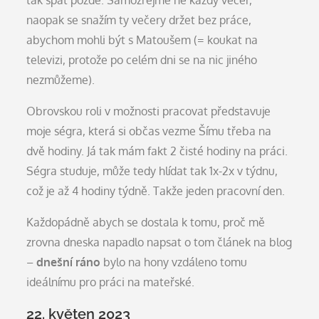
tak spát pozdě. Samozřejmě ne každý večer,
naopak se snažím ty večery držet bez práce,
abychom mohli být s Matoušem (= koukat na
televizi, protože po celém dni se na nic jiného
nezmůžeme).
Obrovskou roli v možnosti pracovat představuje
moje ségra, která si občas vezme Šímu třeba na
dvě hodiny. Já tak mám fakt 2 čisté hodiny na práci.
Ségra studuje, může tedy hlídat tak 1x-2x v týdnu,
což je až 4 hodiny týdně. Takže jeden pracovní den.
Každopádně abych se dostala k tomu, proč mě
zrovna dneska napadlo napsat o tom článek na blog
–
dnešní ráno
bylo na hony vzdáleno tomu
ideálnímu pro práci na mateřské.
22. květen 2023