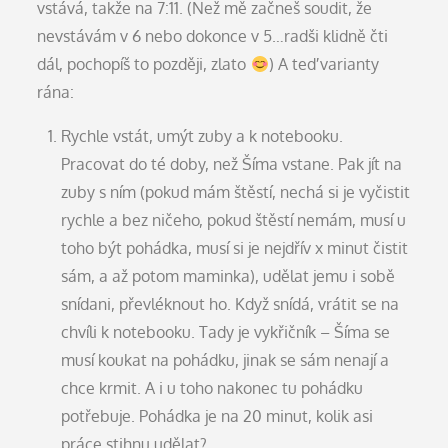
vstává, takže na 7:11. (Než mě začneš soudit, že
nevstávám v 6 nebo dokonce v 5…radši klidně čti
dál, pochopíš to později, zlato
) A teď varianty
rána:
Rychle vstát, umýt zuby a k notebooku.
Pracovat do té doby, než Šíma vstane. Pak jít na
zuby s ním (pokud mám štěstí, nechá si je vyčistit
rychle a bez ničeho, pokud štěstí nemám, musí u
toho být pohádka, musí si je nejdřív x minut čistit
sám, a až potom maminka), udělat jemu i sobě
snídani, převléknout ho. Když snídá, vrátit se na
chvíli k notebooku. Tady je vykřičník – Šíma se
musí koukat na pohádku, jinak se sám nenají a
chce krmit. A i u toho nakonec tu pohádku
potřebuje. Pohádka je na 20 minut, kolik asi
práce stihnu udělat?