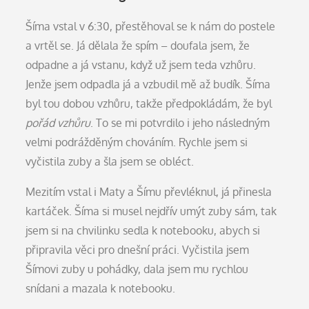
Šíma vstal v 6:30, přestěhoval se k nám do postele
a vrtěl se. Já dělala že spím – doufala jsem, že
odpadne a já vstanu, když už jsem teda vzhůru.
Jenže jsem odpadla já a vzbudil mě až budík. Šíma
byl tou dobou vzhůru, takže předpokládám, že byl
pořád vzhůru
. To se mi potvrdilo i jeho následným
velmi podrážděným chováním. Rychle jsem si
vyčistila zuby a šla jsem se obléct.
Mezitím vstal i Maty a Šímu převléknul, já přinesla
kartáček. Šíma si musel nejdřív umýt zuby sám, tak
jsem si na chvilinku sedla k notebooku, abych si
připravila věci pro dnešní práci. Vyčistila jsem
Šímovi zuby u pohádky, dala jsem mu rychlou
snídani a mazala k notebooku.