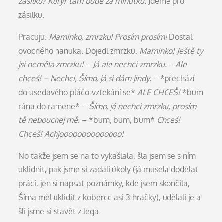
zásilku? Kurýr tam bude za minutku.
Jdeme pro
zásilku.
Pracuju.
Maminko, zmrzku! Prosím prosím!
Dostal
ovocného nanuka. Dojedl zmrzku.
Maminko! Ještě ty
jsi neměla zmrzku!
–
Já ale nechci zmrzku.
–
Ale
chceš! – Nechci, Šímo, já si dám jindy.
– *přechází
do usedavého pláčo-vztekání se*
ALE CHCEŠ!
*bum
rána do ramene* –
Šímo, já nechci zmrzku, prosím
tě nebouchej mě.
– *bum, bum, bum*
Chceš!
Chceš! Achjoooooooooooooo!
No takže jsem se na to vykašlala, šla jsem se s ním
uklidnit, pak jsme si zadali úkoly (já musela dodělat
práci, jen si napsat poznámky, kde jsem skončila,
Šíma měl uklidit z koberce asi 3 hračky), udělali je a
šli jsme si stavět z lega.