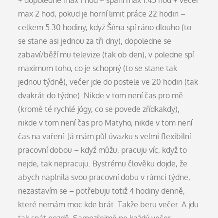
+ dopoledne max 1 hod + spaní max 1:45 hod + večer
max 2 hod, pokud je horní limit práce 22 hodin –
celkem 5:30 hodiny, když Šíma spí ráno dlouho (to
se stane asi jednou za tři dny), dopoledne se
zabaví/běží mu televize (tak ob den), v poledne spí
maximum toho, co je schopný (to se stane tak
jednou týdně), večer jde do postele ve 20 hodin (tak
dvakrát do týdne). Nikde v tom není čas pro mě
(kromě té rychlé jógy, co se povede zřídkakdy),
nikde v tom není čas pro Matyho, nikde v tom není
čas na vaření. Já mám půl úvazku s velmi flexibilní
pracovní dobou – když můžu, pracuju víc, když to
nejde, tak nepracuju. Bystrému člověku dojde, že
abych naplnila svou pracovní dobu v rámci týdne,
nezastavím se – potřebuju totiž 4 hodiny denně,
které nemám moc kde brát. Takže beru večer. A jdu