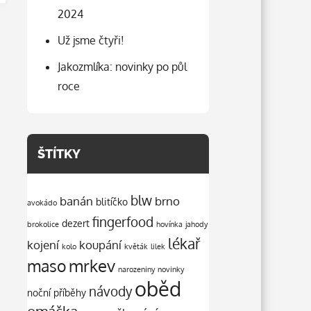
2024
Už jsme čtyři!
Jakozmlíka: novinky po půl
roce
ŠTÍTKY
blw
banán
brno
blitíčko
avokádo
fingerfood
dezert
brokolice
hovínka
jahody
lékař
kojení
koupání
kolo
květák
lilek
mrkev
maso
narozeniny
novinky
oběd
návody
noční příběhy