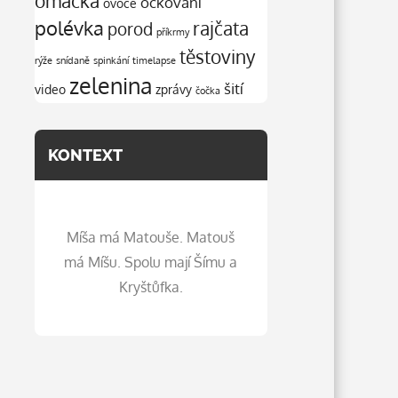
omáčka
očkování
ovoce
polévka
rajčata
porod
příkrmy
těstoviny
rýže
snídaně
spinkání
timelapse
zelenina
šití
video
zprávy
čočka
KONTEXT
Míša má Matouše. Matouš
má Míšu. Spolu mají Šímu a
Kryštůfka.