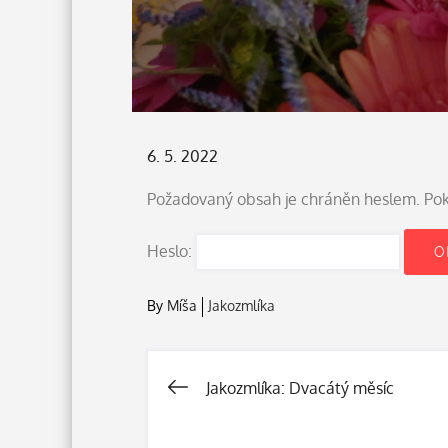
Posted
6. 5. 2022
on
Požadovaný obsah je chráněn heslem. Pokud
Heslo:
By
Míša
Jakozmlíka
Jakozmlíka: Dvacátý měsíc
Navigace