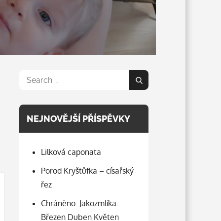
Search
Search
for:
NEJNOVĚJŠÍ PŘÍSPĚVKY
Lilková caponata
Porod Kryštůfka – císařský
řez
Chráněno: Jakozmlíka:
Březen Duben Květen