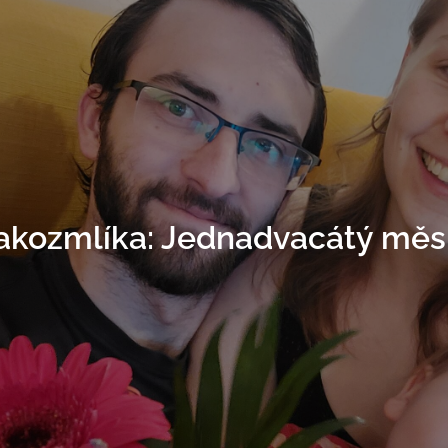
akozmlíka: Jednadvacátý měs