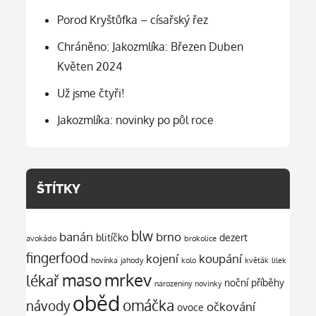
Porod Kryštůfka – císařský řez
Chráněno: Jakozmlíka: Březen Duben
Květen 2024
Už jsme čtyři!
Jakozmlíka: novinky po půl roce
ŠTÍTKY
blw
banán
brno
blitíčko
dezert
avokádo
brokolice
fingerfood
kojení
koupání
hovínka
jahody
kolo
květák
lilek
mrkev
maso
lékař
noční příběhy
narozeniny
novinky
oběd
omáčka
návody
očkování
ovoce