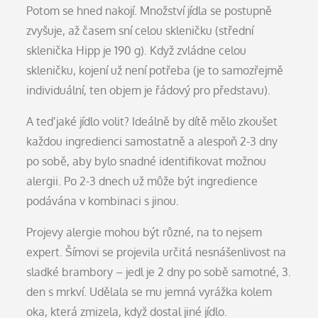
Potom se hned nakojí. Množství jídla se postupně
zvyšuje, až časem sní celou skleničku (střední
sklenička Hipp je 190 g). Když zvládne celou
skleničku, kojení už není potřeba (je to samozřejmě
individuální, ten objem je řádový pro představu).
A teď jaké jídlo volit? Ideálně by dítě mělo zkoušet
každou ingredienci samostatně a alespoň 2-3 dny
po sobě, aby bylo snadné identifikovat možnou
alergii. Po 2-3 dnech už může být ingredience
podávána v kombinaci s jinou.
Projevy alergie mohou být různé, na to nejsem
expert. Šímovi se projevila určitá nesnášenlivost na
sladké brambory – jedl je 2 dny po sobě samotné, 3.
den s mrkví. Udělala se mu jemná vyrážka kolem
oka, která zmizela, když dostal jiné jídlo.