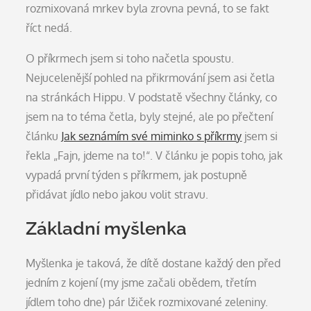
rozmixovaná mrkev byla zrovna pevná, to se fakt
říct nedá.
O příkrmech jsem si toho načetla spoustu.
Nejucelenější pohled na přikrmování jsem asi četla
na stránkách Hippu. V podstatě všechny články, co
jsem na to téma četla, byly stejné, ale po přečtení
článku
Jak seznámím své miminko s příkrmy
jsem si
řekla „Fajn, jdeme na to!“. V článku je popis toho, jak
vypadá první týden s příkrmem, jak postupně
přidávat jídlo nebo jakou volit stravu.
Základní myšlenka
Myšlenka je taková, že dítě dostane každý den před
jedním z kojení (my jsme začali obědem, třetím
jídlem toho dne) pár lžiček rozmixované zeleniny.