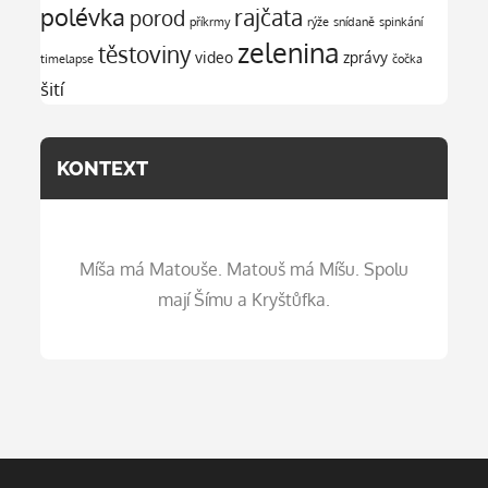
polévka
rajčata
porod
příkrmy
rýže
snídaně
spinkání
zelenina
těstoviny
video
zprávy
timelapse
čočka
šití
KONTEXT
Míša má Matouše. Matouš má Míšu. Spolu
mají Šímu a Kryštůfka.