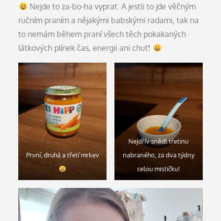
Nejde to za-bo-ha vyprat. A jestli to jde věčným
ručním praním a nějakými babskými radami, tak na
to nemám během praní všech těch pokakaných
látkových plínek čas, energii ani chuť!
Nejdřív snědl třetinu
První, druhá a třetí mrkev
nabraného, za dva týdny
celou mističku!