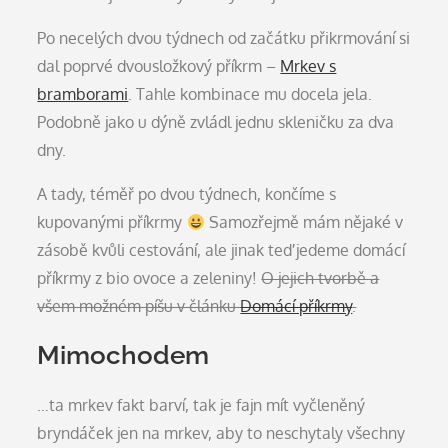
Po necelých dvou týdnech od začátku přikrmování si
dal poprvé dvousložkový příkrm –
Mrkev s
bramborami
. Tahle kombinace mu docela jela.
Podobně jako u dýně zvládl jednu skleničku za dva
dny.
A tady, téměř po dvou týdnech, končíme s
kupovanými příkrmy
Samozřejmě mám nějaké v
zásobě kvůli cestování, ale jinak teď jedeme domácí
příkrmy z bio ovoce a zeleniny!
O jejich tvorbě a
všem možném píšu v článku
Domácí příkrmy
.
Mimochodem
…ta mrkev fakt barví, tak je fajn mít vyčleněný
bryndáček jen na mrkev, aby to neschytaly všechny