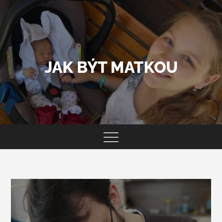
Skip
to
content
JAK BÝT MATKOU