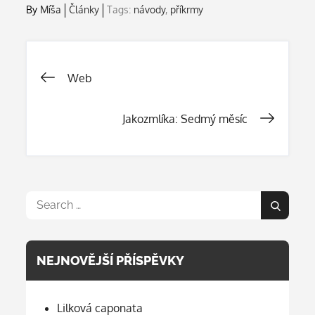
By
Míša
Články
Tags:
návody
,
příkrmy
Navigace
Web
pro
Jakozmlíka: Sedmý měsíc
příspěvek
Search
Search
for:
NEJNOVĚJŠÍ PŘÍSPĚVKY
Lilková caponata