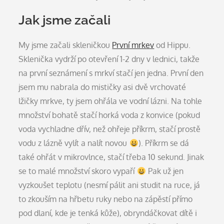
Jak jsme začali
My jsme začali skleničkou
První mrkev
od Hippu.
Sklenička vydrží po otevření 1-2 dny v lednici, takže
na první seznámení s mrkví stačí jen jedna. První den
jsem mu nabrala do mističky asi dvě vrchovaté
lžičky mrkve, ty jsem ohřála ve vodní lázni. Na tohle
množství bohatě stačí horká voda z konvice (pokud
voda vychladne dřív, než ohřeje příkrm, stačí prostě
vodu z lázně vylít a nalít novou
). Příkrm se dá
také ohřát v mikrovlnce, stačí třeba 10 sekund. Jinak
se to malé množství skoro vypaří
Pak už jen
vyzkoušet teplotu (nesmí pálit ani studit na ruce, já
to zkouším na hřbetu ruky nebo na zápěstí přímo
pod dlaní, kde je tenká kůže), obryndáčkovat dítě i