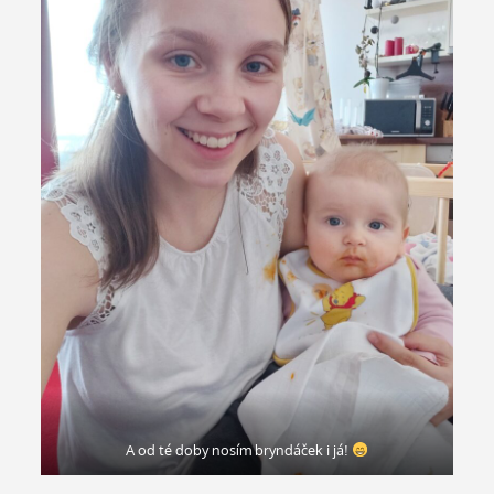
A od té doby nosím bryndáček i já!