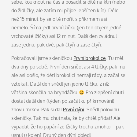
sebe, kouknout na čas a posadit si dítě na klín (nebo
do židličky, ale zatím mi přijde lepší ten klín). Déle
než 15 minut by se dítě mořit s příkrmem asi
nemělo. Šíma jedl první lžičku (jen ten objem jedné
vrchovaté lžičky) asi 12 minut. Další den zvládnul
zase jednu, pak dvě, pak čtyři a zase čtyři.
Pokračovali jsme skleničkou
První brokolice
. Tu měl
dva dny po sobě. První den snědl asi 4 lžičky, pak mu
ale asi došlo, že děti brokolici nemají rády, a začal se
vztekat. Další den snědl jen jednu lžičku, z níž
většina skončila na bryndáčku
Pro zlepšení chuti
dostal další den (týden po začátku přikrmování)
znovu mrkev. Pak si dal
První dýni
. Snědl polovinu
skleničky. Tak mu chutnala, že by chtěl přidat! Ale
vypadal, že ho papání ze lžičky trochu zmohlo – pak
usnul u kojení. Druhý den dýni dojedl.