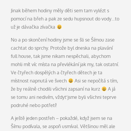
Jinak během hodiny měly děti sem tam vylézt s
pomocí na břeh a pak ze sedu hupsnout do vody…to
už je dávačka zívačka
No a po skončení hodiny jsme se šli se Šímou zase
cachtat do sprchy. Protože byl dneska na plavání
full house, tak jsme nikam nespěchali, abychom
mohli mít víc místa na převlékání jak my, tak ostatní.
Ve čtyřech dospělých a čtyřech dětech je ta
místnost napnutá ve švech
Asi se nepočítá s tím,
že by reálně chodili všichni zapsaní na kurz
A já
se tomu ani nedivím, vždyť jsme byli všichni teprve
podruhé nebo potřetí!
A ještě jeden postřeh – pokaždé, když jsem se na
Šímu podívala, se aspoň usmíval. Většinou měl ale