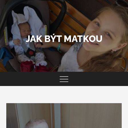
Skip
to
content
JAK BÝT MATKOU