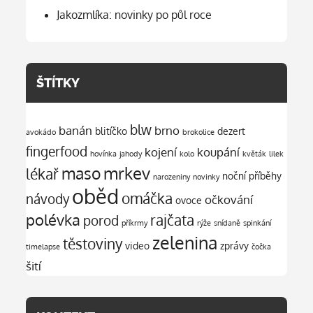
Jakozmlíka: novinky po půl roce
ŠTÍTKY
blw
banán
brno
blitíčko
dezert
avokádo
brokolice
fingerfood
kojení
koupání
hovínka
jahody
kolo
květák
lilek
mrkev
maso
lékař
noční příběhy
narozeniny
novinky
oběd
omáčka
návody
očkování
ovoce
polévka
rajčata
porod
příkrmy
rýže
snídaně
spinkání
zelenina
těstoviny
video
zprávy
timelapse
čočka
šití