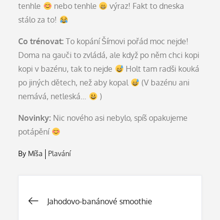
tenhle
nebo tenhle
výraz! Fakt to dneska
stálo za to!
Co trénovat:
To kopání Šímovi pořád moc nejde!
Doma na gauči to zvládá, ale když po něm chci kopi
kopi v bazénu, tak to nejde
Holt tam radši kouká
po jiných dětech, než aby kopal
(V bazénu ani
nemává, netleská…
)
Novinky:
Nic nového asi nebylo, spíš opakujeme
potápění
By
Míša
Plavání
Navigace
Jahodovo-banánové smoothie