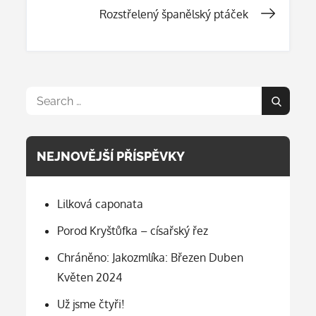
pro
Rozstřelený španělský ptáček
příspěvek
Search
Search
for:
NEJNOVĚJŠÍ PŘÍSPĚVKY
Lilková caponata
Porod Kryštůfka – císařský řez
Chráněno: Jakozmlíka: Březen Duben
Květen 2024
Už jsme čtyři!