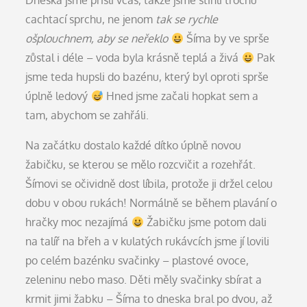
Dneska jsme přišli včas, takže jsme stihli trochu
cachtací sprchu, ne jenom
tak se rychle
ošplouchnem, aby se neřeklo
Šíma by ve sprše
zůstal i déle – voda byla krásně teplá a živá
Pak
jsme teda hupsli do bazénu, který byl oproti sprše
úplně ledový
Hned jsme začali hopkat sem a
tam, abychom se zahřáli.
Na začátku dostalo každé dítko úplně novou
žabičku, se kterou se mělo rozcvičit a rozehřát.
Šímovi se očividně dost líbila, protože ji držel celou
dobu v obou rukách! Normálně se během plavání o
hračky moc nezajímá
Žabičku jsme potom dali
na talíř na břeh a v kulatých rukávcích jsme jí lovili
po celém bazénku svačinky – plastové ovoce,
zeleninu nebo maso. Děti měly svačinky sbírat a
krmit jimi žabku – Šíma to dneska bral po dvou, až