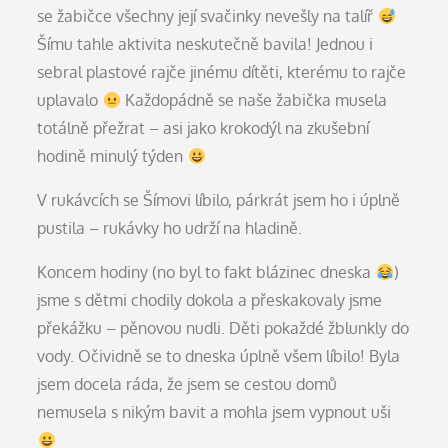
se žabičce všechny její svačinky nevešly na talíř
Šímu tahle aktivita neskutečně bavila! Jednou i
sebral plastové rajče jinému dítěti, kterému to rajče
uplavalo
Každopádně se naše žabička musela
totálně přežrat – asi jako krokodýl na zkušební
hodině minulý týden
V rukávcích se Šímovi líbilo, párkrát jsem ho i úplně
pustila – rukávky ho udrží na hladině.
Koncem hodiny (no byl to fakt blázinec dneska
)
jsme s dětmi chodily dokola a přeskakovaly jsme
překážku – pěnovou nudli. Děti pokaždé žblunkly do
vody. Očividně se to dneska úplně všem líbilo! Byla
jsem docela ráda, že jsem se cestou domů
nemusela s nikým bavit a mohla jsem vypnout uši