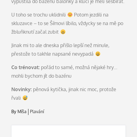
vypustila do bazénu balónky a kluci je měli sesbírat.
U toho se trochu uklidnili
Potom jezdili na
skluzavce – to se Šímovi líbilo, vždycky se na mě po
žbluňknutí začal zubit
Jinak mi to ale dneska přišlo lepší než minule,
přestože to takhle napsané nevypadá
Co trénovat:
pořád to samé, možná nějaké hry…
mohli bychom jít do bazénu
Novinky:
pěnová kytička, jinak nic moc, protože
řvali
By
Míša
Plavání