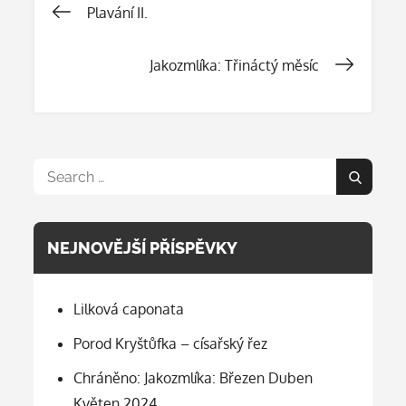
Navigace
Plavání II.
pro
Jakozmlíka: Třináctý měsíc
příspěvek
Search
Search
for:
NEJNOVĚJŠÍ PŘÍSPĚVKY
Lilková caponata
Porod Kryštůfka – císařský řez
Chráněno: Jakozmlíka: Březen Duben
Květen 2024