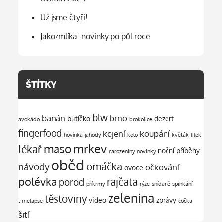
Už jsme čtyři!
Jakozmlíka: novinky po půl roce
ŠTÍTKY
blw
banán
brno
blitíčko
dezert
avokádo
brokolice
fingerfood
kojení
koupání
hovínka
jahody
kolo
květák
lilek
mrkev
maso
lékař
noční příběhy
narozeniny
novinky
oběd
omáčka
návody
očkování
ovoce
polévka
rajčata
porod
příkrmy
rýže
snídaně
spinkání
zelenina
těstoviny
video
zprávy
timelapse
čočka
šití