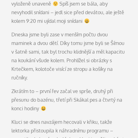
vyloženě unaveně
Spíš jsem se bála, aby
nevyhodil snídani – jedl sice před devátou, ale ještě
kolem 9:20 mi ujídal moji snídani
Dneska jsme byli zase v menším počtu dvou
maminek a dvou dětí. Díky tomu jsme byli se Šímou
v šatně sami, tak byl trochu klidnější a měl kapacitu
na koukání všude kolem. Prohlížel si obrázky s
Krtečkem, kolotoče visící ze stropu a košíky na
ručníky.
Zkrátím to – první řev začal ve sprše, druhý při
přesunu do bazénu, třetí při Skákal pes a čtvrtý na
konci hodiny
Kluci se dnes navzájem hecovali v křiku, takže
lektorka přistoupila k náhradnímu programu –