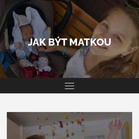
Skip
to
content
JAK BÝT MATKOU