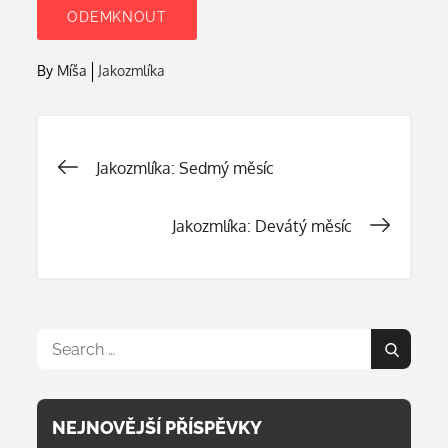
By
Míša
Jakozmlíka
Navigace
Jakozmlíka: Sedmý měsíc
pro
Jakozmlíka: Devátý měsíc
příspěvek
Search
Search
for:
NEJNOVĚJŠÍ PŘÍSPĚVKY