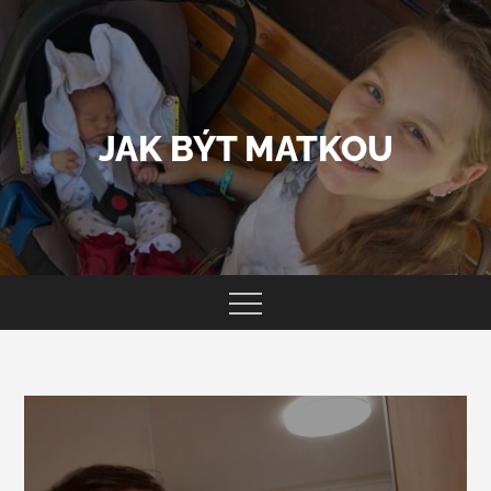
Skip
to
content
JAK BÝT MATKOU