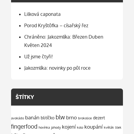
Lilková caponata
Porod Kryštůfka – císařský řez
Chráněno: Jakozmlíka: Březen Duben
Květen 2024
Už jsme čtyři!
Jakozmlíka: novinky po půl roce
ŠTÍTKY
blw
banán
brno
blitíčko
dezert
avokádo
brokolice
fingerfood
kojení
koupání
hovínka
jahody
kolo
květák
lilek