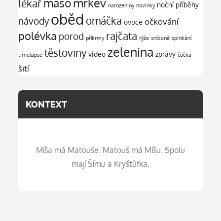
mrkev
maso
lékař
noční příběhy
narozeniny
novinky
oběd
omáčka
návody
očkování
ovoce
polévka
rajčata
porod
příkrmy
rýže
snídaně
spinkání
zelenina
těstoviny
video
zprávy
timelapse
čočka
šití
KONTEXT
Míša má Matouše. Matouš má Míšu. Spolu
mají Šímu a Kryštůfka.