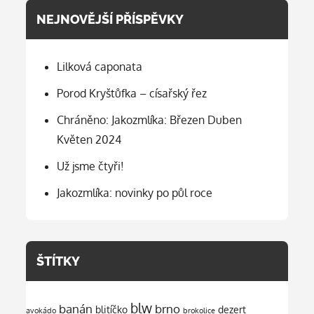
NEJNOVĚJŠÍ PŘÍSPĚVKY
Lilková caponata
Porod Kryštůfka – císařský řez
Chráněno: Jakozmlíka: Březen Duben
Květen 2024
Už jsme čtyři!
Jakozmlíka: novinky po půl roce
ŠTÍTKY
blw
banán
brno
blitíčko
dezert
avokádo
brokolice