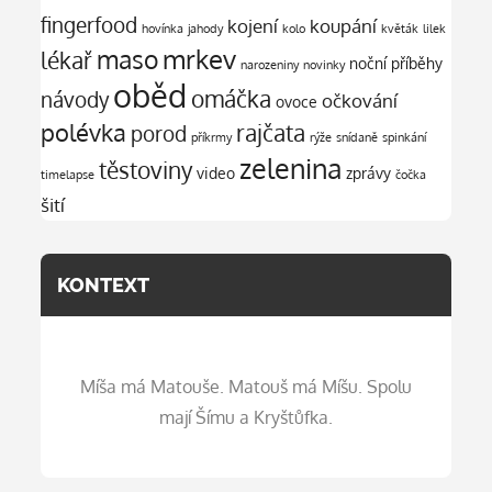
fingerfood
kojení
koupání
hovínka
jahody
kolo
květák
lilek
mrkev
maso
lékař
noční příběhy
narozeniny
novinky
oběd
omáčka
návody
očkování
ovoce
polévka
rajčata
porod
příkrmy
rýže
snídaně
spinkání
zelenina
těstoviny
video
zprávy
timelapse
čočka
šití
KONTEXT
Míša má Matouše. Matouš má Míšu. Spolu
mají Šímu a Kryštůfka.