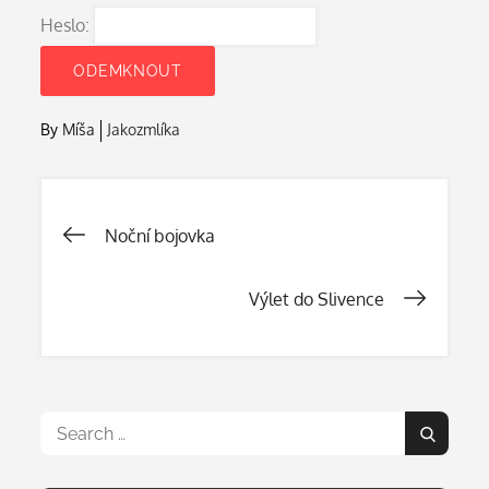
Heslo:
By
Míša
Jakozmlíka
Navigace
Noční bojovka
pro
Výlet do Slivence
příspěvek
Search
Search
for: