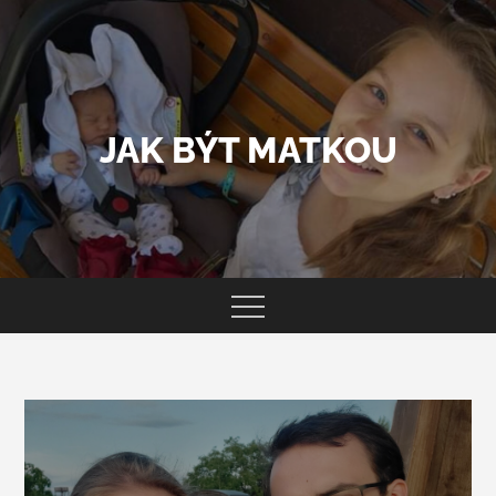
Skip
to
content
JAK BÝT MATKOU